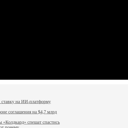
ла ставку на ИИ-платформу
оне соглашения на $4,7 млрд
 «Колдкард» спешат спастись
от почему