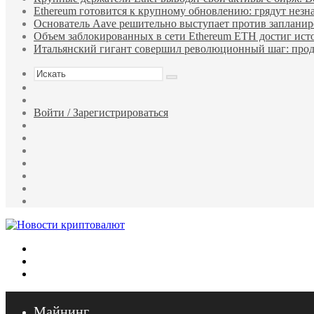
Ethereum готовится к крупному обновлению: грядут нез
Основатель Aave решительно выступает против запланир
Объем заблокированных в сети Ethereum ETH достиг ист
Итальянский гигант совершил революционный шаг: продал 
Искать
Sidebar
Случайная
статья
Войти / Зарегистрироваться
TikTok
Telegram
Одноклассники
vk.com
Reddit
LinkedIn
Pinterest
Меню
Искать
Войти
Майнинг