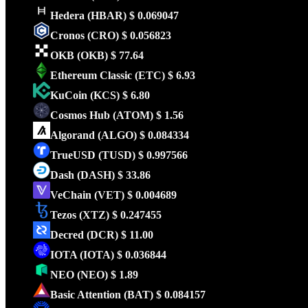
Hedera
(HBAR)
$ 0.069047
Cronos
(CRO)
$ 0.056823
OKB
(OKB)
$ 77.64
Ethereum Classic
(ETC)
$ 6.93
KuCoin
(KCS)
$ 6.80
Cosmos Hub
(ATOM)
$ 1.56
Algorand
(ALGO)
$ 0.084334
TrueUSD
(TUSD)
$ 0.997566
Dash
(DASH)
$ 33.86
VeChain
(VET)
$ 0.004689
Tezos
(XTZ)
$ 0.247455
Decred
(DCR)
$ 11.00
IOTA
(IOTA)
$ 0.036844
NEO
(NEO)
$ 1.89
Basic Attention
(BAT)
$ 0.084157