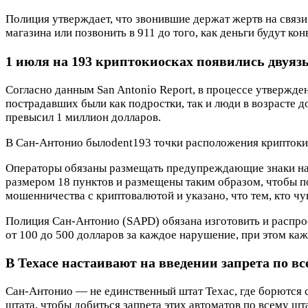
Полиция утверждает, что звонившие держат жертв на связи 
магазина или позвонить в 911 до того, как деньги будут к
1 июля на 193 криптокиосках появились двуя
Согласно данным San Antonio Report, в процессе утвержде
пострадавших были как подростки, так и люди в возрасте 
превысил 1 миллион долларов.
В Сан-Антонио былоdent193 точки расположения криптокиос
Операторы обязаны размещать предупреждающие знаки на 
размером 18 пунктов и размещены таким образом, чтобы по
мошенничества с криптовалютой и указано, что тем, кто чув
Полиция Сан-Антонио (SAPD) обязана изготовить и распрос
от 100 до 500 долларов за каждое нарушение, при этом к
В Техасе настаивают на введении запрета по в
Сан-Антонио — не единственный штат Техас, где борются 
штата, чтобы добиться запрета этих автоматов по всему ш