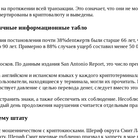
на протяжении всей транзакции. Это означает, что они не м
онвертированы в криптовалюту и выведены.
зычные информационные табло
ния постановления почти 38%dentжертв были старше 66 лет,
до 90 лет. Примерно в 88% случаев ущерб составил менее 50
ков. По данным издания San Antonio Report, это число пре
английском и испанском языках у каждого криптотерминал
льзователи, находящиеся у терминала, могли их прочитать
ствует давление с целью перевода денег, следует вместо это
транить знаки, а также обеспечить их соблюдение. Несоблю
аждый день продолжения нарушения считается отдельным пра
сему штату
с мошенничеством с криптокиосками. Шериф округа Смит Лар
тату. Шериф Смит впервые публично призвал к запрету в мае 