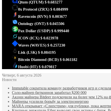
Qtum
(QTUM)
$ 0.683277
0x Protocol
(ZRX)
$ 0.084999
Ravencoin
(RVN)
$ 0.003677
Ontology
(ONT)
$ 0.045506
Pax Dollar
(USDP)
$ 0.999440
ICON
(ICX)
$ 0.023978
Waves
(WAVES)
$ 0.257230
Lisk
(LSK)
$ 0.084195
Bitcoin Diamond
(BCD)
$ 0.061182
Huobi
(HT)
$ 0.079817
Четверг, 6 августа 2026
Новости
Immutable сократила команду разработчиков игр и сдела
Соло-майнер биткоинов заработал $200 000
Акции майнера Bitdeer подскочили на более чем 12% на ф
Майнеры усилили борьбу за электроэнергию
MARA открывает «Слипстрим» для публики, пока жертвы
Крупные держатели Ether выводят свои активы с бирж. В