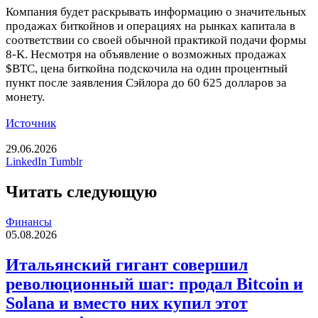
Компания будет раскрывать информацию о значительных
продажах биткойнов и операциях на рынках капитала в
соответствии со своей обычной практикой подачи формы
8-K. Несмотря на объявление о возможных продажах
$BTC
, цена биткойна подскочила на один процентный
пункт после заявления Сэйлора до 60 625 долларов за
монету.
Источник
29.06.2026
Pinterest
Reddit
Вконтакте
Одноклассники
Messenger
Messenger
Telegram
Line
Печатать
LinkedIn
Tumblr
Читать следующую
Финансы
05.08.2026
Итальянский гигант совершил
революционный шаг: продал Bitcoin и
Solana и вместо них купил этот