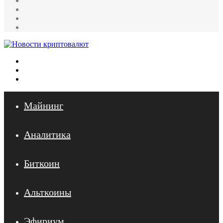
Reddit
LinkedIn
Pinterest
Меню
Искать
Войти
Майнинг
Аналитика
Биткоин
Альткоины
Эфириум