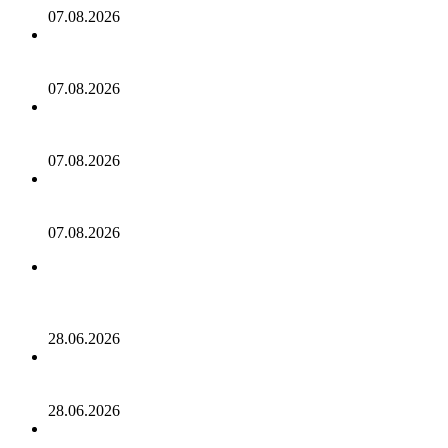
07.08.2026
Прогноз цены XRP: Возвращается ли $1 в игру, когда
XRP обрушивается, а ETF становятся отрицательными?
07.08.2026
Dogecoin завершает первый августовский крест смерти.
Что это значит?
07.08.2026
Он-чейн анализ криптовалют: когда биржевые резервы
могут обмануть
07.08.2026
Memecoin, проект, привлекший внимание на
криптовалютном рынке, потерял более 80% своей
стоимости!
28.06.2026
Разработчики альткоина приостановили выпуск новых
токенов: цена отреагировала ростом!
28.06.2026
Казахстан запустил первый ETF на Solana