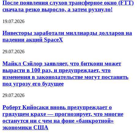
слухов
После появления слухов трансферное окно (FTT)
трансферное
сначала резко выросло, а затем рухнуло!
окно
(FTT)
Инвесторы
19.07.2026
сначала
заработали
резко
миллиарды
Инвесторы заработали миллиарды долларов на
выросло,
долларов
падении акций SpaceX
а
на
затем
падении
рухнуло!
Майкл
29.07.2026
акций
Сэйлор
SpaceX
заявляет,
Майкл Сэйлор заявляет, что биткоин может
что
вырасти в 100 раз, и предупреждает, что
биткоин
изменения в законодательстве могут поставить
может
под угрозу его будущее
вырасти
в
Роберт
100
29.07.2026
Кийосаки
раз,
вновь
и
Роберт Кийосаки вновь предупреждает о
предупреждает
предупреждает,
грядущем крахе — прогнозирует, что многие
о
что
останутся ни с чем на фоне «банкротной»
грядущем
изменения
экономики США
крахе
в
—
законодательстве