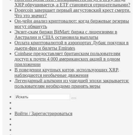
XRP обрушивается, а ETF становятся отрицательными?
Dogecoin завершает первый августовский крест смерти.
Что это значит?
Он-чейн анализ криптовалют: когда биржевые резервы
могут обмануть
Экзит-скам биржи BitMart: биржа с лицензиями в
Австралии и США остановила выплаты
Оплата криптовалютой в аэропортах Дубая: покупки в
дьюти-фри и билеты Emirates
Coinbase предоставляет британским пользователям
доступ к почти 4 000 американских акций в одном
приложении
В поведении крупных китов, использующих XRP,
наблюдаются необычные движения
Легендарный альткоин из ушедшей эпохи закрывается:
пользователям необходимо принять меры
Искать
Sidebar
Случайная
статья
Войти / Зарегистрироваться
TikTok
Telegram
Одноклассники
vk.com