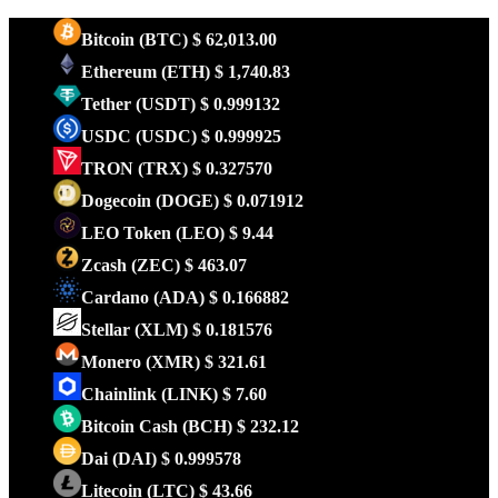
Bitcoin
(BTC)
$ 62,013.00
Ethereum
(ETH)
$ 1,740.83
Tether
(USDT)
$ 0.999132
USDC
(USDC)
$ 0.999925
TRON
(TRX)
$ 0.327570
Dogecoin
(DOGE)
$ 0.071912
LEO Token
(LEO)
$ 9.44
Zcash
(ZEC)
$ 463.07
Cardano
(ADA)
$ 0.166882
Stellar
(XLM)
$ 0.181576
Monero
(XMR)
$ 321.61
Chainlink
(LINK)
$ 7.60
Bitcoin Cash
(BCH)
$ 232.12
Dai
(DAI)
$ 0.999578
Litecoin
(LTC)
$ 43.66