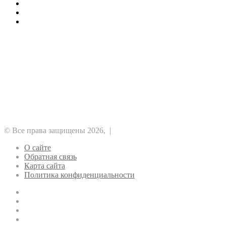
Популярный дом для пожилых
меры
Где подобрать можно хороший пансионат
Где приобрести перегородки в наше время
Рубрики
Альткоины
DeFi
NFT
GameFi
Аналитика
Биткоин
Безопасность
Майнинг
Прочее
Метавселенные
Регулирование
Рынок
Финансы
Эфириум
© Все права защищены 2026, |
О сайте
Обратная связь
Карта сайта
Политика конфиденциальности
Pinterest
LinkedIn
Reddit
vk.com