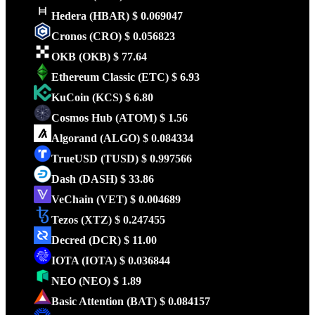
Hedera
(HBAR)
$ 0.069047
Cronos
(CRO)
$ 0.056823
OKB
(OKB)
$ 77.64
Ethereum Classic
(ETC)
$ 6.93
KuCoin
(KCS)
$ 6.80
Cosmos Hub
(ATOM)
$ 1.56
Algorand
(ALGO)
$ 0.084334
TrueUSD
(TUSD)
$ 0.997566
Dash
(DASH)
$ 33.86
VeChain
(VET)
$ 0.004689
Tezos
(XTZ)
$ 0.247455
Decred
(DCR)
$ 11.00
IOTA
(IOTA)
$ 0.036844
NEO
(NEO)
$ 1.89
Basic Attention
(BAT)
$ 0.084157