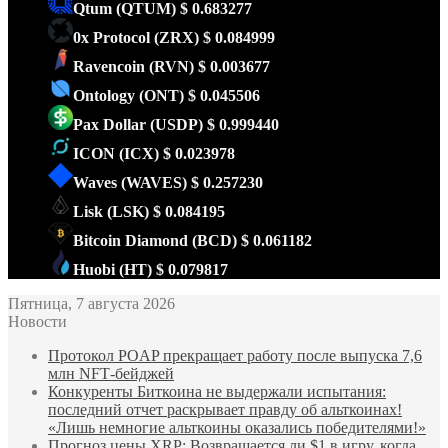
Qtum
(QTUM)
$ 0.683277
0x Protocol
(ZRX)
$ 0.084999
Ravencoin
(RVN)
$ 0.003677
Ontology
(ONT)
$ 0.045506
Pax Dollar
(USDP)
$ 0.999440
ICON
(ICX)
$ 0.023978
Waves
(WAVES)
$ 0.257230
Lisk
(LSK)
$ 0.084195
Bitcoin Diamond
(BCD)
$ 0.061182
Huobi
(HT)
$ 0.079817
Пятница, 7 августа 2026
Новости
Протокол POAP прекращает работу после выпуска 7,6
млн NFT‑бейджей
Конкуренты Биткоина не выдержали испытания:
последний отчет раскрывает правду об альткоинах!
«Лишь немногие альткоины оказались победителями!»
Прогноз цены XRP: Возвращается ли $1 в игру, когда