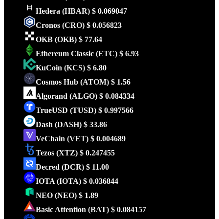
Hedera
(HBAR)
$ 0.069047
Cronos
(CRO)
$ 0.056823
OKB
(OKB)
$ 77.64
Ethereum Classic
(ETC)
$ 6.93
KuCoin
(KCS)
$ 6.80
Cosmos Hub
(ATOM)
$ 1.56
Algorand
(ALGO)
$ 0.084334
TrueUSD
(TUSD)
$ 0.997566
Dash
(DASH)
$ 33.86
VeChain
(VET)
$ 0.004689
Tezos
(XTZ)
$ 0.247455
Decred
(DCR)
$ 11.00
IOTA
(IOTA)
$ 0.036844
NEO
(NEO)
$ 1.89
Basic Attention
(BAT)
$ 0.084157