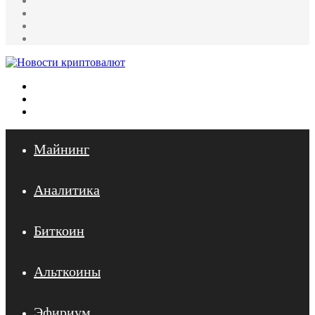
Reddit
LinkedIn
Pinterest
Меню
Искать
Войти
Майнинг
Аналитика
Биткоин
Альткоины
Эфириум