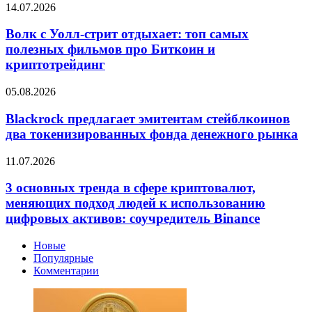
Волк
14.07.2026
удалить
с
свои
Уолл-
Волк с Уолл-стрит отдыхает: топ самых
диалоги
стрит
полезных фильмов про Биткоин и
отдыхает:
криптотрейдинг
топ
самых
Blackrock
05.08.2026
полезных
предлагает
фильмов
эмитентам
Blackrock предлагает эмитентам стейблкоинов
про
стейблкоинов
Биткоин
два токенизированных фонда денежного рынка
два
и
токенизированных
криптотрейдинг
3
11.07.2026
фонда
основных
денежного
тренда
3 основных тренда в сфере криптовалют,
рынка
в
меняющих подход людей к использованию
сфере
цифровых активов: соучредитель Binance
криптовалют,
меняющих
Новые
подход
Популярные
людей
Комментарии
к
использованию
цифровых
активов: