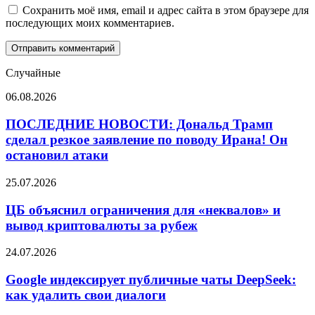
Сохранить моё имя, email и адрес сайта в этом браузере для
последующих моих комментариев.
Случайные
ПОСЛЕДНИЕ
06.08.2026
НОВОСТИ:
Дональд
ПОСЛЕДНИЕ НОВОСТИ: Дональд Трамп
Трамп
сделал резкое заявление по поводу Ирана! Он
сделал
остановил атаки
резкое
заявление
ЦБ
25.07.2026
по
объяснил
поводу
ограничения
ЦБ объяснил ограничения для «неквалов» и
Ирана!
для
Он
вывод криптовалюты за рубеж
«неквалов»
остановил
и
атаки
Google
24.07.2026
вывод
индексирует
криптовалюты
публичные
Google индексирует публичные чаты DeepSeek:
за
чаты
как удалить свои диалоги
рубеж
DeepSeek:
как