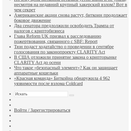
несмотря на недавний крупный хакерский взлом? Вот в
чем секрет
Американские акции снова растут, биткоин продолжает
боковое движение
Два сенатора предлолжили освободить Трампа от
налогов с криптобизнеса
Глава Reform UK призвал к расследованию
пожертвования, связанного с SBF: Report
Тюн подаст ходатайство о проведении в сентябре
голосования по законопроекту CLARITY Act
В США отложили принятие закона о крипторынке
CLARITY Act до осени
Что такое «безопасный элемент»? Как он защищает
аппаратные кошельки
«Красная команда» Биткойна обнаружила 4 962
уязвимости после взлома Coldcard
Искать
Sidebar
Случайная
статья
Войти / Зарегистрироваться
TikTok
Telegram
Одноклассники
vk.com