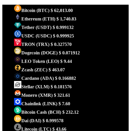
Bitcoin
(BTC)
$ 62,013.00
Ethereum
(ETH)
$ 1,740.83
Tether
(USDT)
$ 0.999132
USDC
(USDC)
$ 0.999925
TRON
(TRX)
$ 0.327570
Dogecoin
(DOGE)
$ 0.071912
LEO Token
(LEO)
$ 9.44
Zcash
(ZEC)
$ 463.07
Cardano
(ADA)
$ 0.166882
Stellar
(XLM)
$ 0.181576
Monero
(XMR)
$ 321.61
Chainlink
(LINK)
$ 7.60
Bitcoin Cash
(BCH)
$ 232.12
Dai
(DAI)
$ 0.999578
Litecoin
(LTC)
$ 43.66