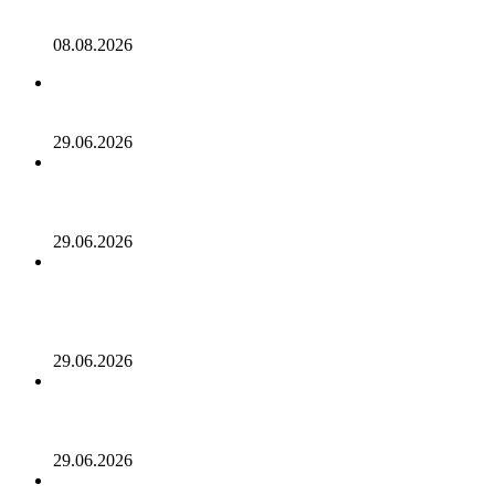
Два сенатора предлолжили освободить Трампа от
налогов с криптобизнеса
08.08.2026
EMURGO рассчитывает начать возврат средств SecondFi
через две недели
29.06.2026
Пенсионер из Флоренции потерял 222 000 долларов,
став жертвой мошенничества с криптовалютой,
связанного с забоем свиней
29.06.2026
Власти Сан-Антонио распорядились разместить
предупреждающие знаки на всех 193 Bitcoin банкоматах
после того, как в результате мошенничества было
украдено 39 миллионов долларов
29.06.2026
Специалисты по анализу блокчейна связали уязвимости
KelpDAO и Humanity Protocol с одними и теми же
злоумышленниками
29.06.2026