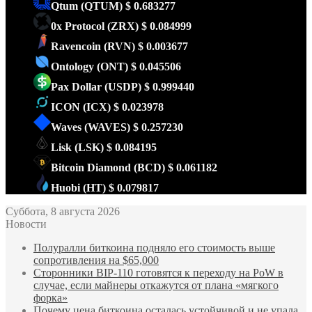
Qtum
(QTUM)
$ 0.683277
0x Protocol
(ZRX)
$ 0.084999
Ravencoin
(RVN)
$ 0.003677
Ontology
(ONT)
$ 0.045506
Pax Dollar
(USDP)
$ 0.999440
ICON
(ICX)
$ 0.023978
Waves
(WAVES)
$ 0.257230
Lisk
(LSK)
$ 0.084195
Bitcoin Diamond
(BCD)
$ 0.061182
Huobi
(HT)
$ 0.079817
Суббота, 8 августа 2026
Новости
Полуралли биткоина подняло его стоимость выше
сопротивления на $65,000
Сторонники BIP-110 готовятся к переходу на PoW в
случае, если майнеры откажутся от плана «мягкого
форка»
Почему цена биткоина осталась устойчивой и не упала,