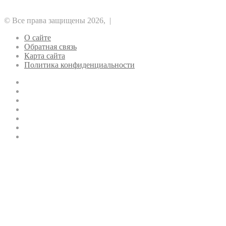
Эфириум
Рынок
Финансы
© Все права защищены 2026, |
О сайте
Обратная связь
Карта сайта
Политика конфиденциальности
Pinterest
LinkedIn
Reddit
vk.com
Одноклассники
Telegram
TikTok
Кнопка
«Наверх»