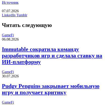
Источник
07.07.2026
Pinterest
Reddit
Вконтакте
Одноклассники
Messenger
Messenger
Telegram
Line
Печатать
LinkedIn
Tumblr
Читать следующую
GameFi
06.08.2026
Immutable сократила команду
разработчиков игр и сделала ставку на
ИИ-платформу
GameFi
30.07.2026
Pudgy Penguins закрывает мобильную
игру и получает критику
GameFi