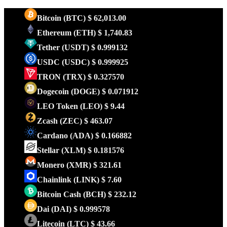
Bitcoin
(BTC)
$ 62,013.00
Ethereum
(ETH)
$ 1,740.83
Tether
(USDT)
$ 0.999132
USDC
(USDC)
$ 0.999925
TRON
(TRX)
$ 0.327570
Dogecoin
(DOGE)
$ 0.071912
LEO Token
(LEO)
$ 9.44
Zcash
(ZEC)
$ 463.07
Cardano
(ADA)
$ 0.166882
Stellar
(XLM)
$ 0.181576
Monero
(XMR)
$ 321.61
Chainlink
(LINK)
$ 7.60
Bitcoin Cash
(BCH)
$ 232.12
Dai
(DAI)
$ 0.999578
Litecoin
(LTC)
$ 43.66