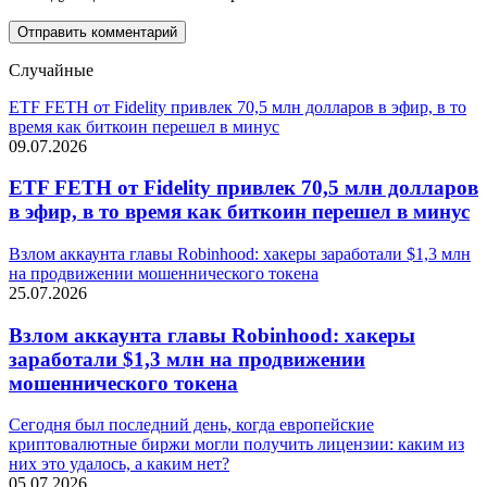
Случайные
ETF FETH от Fidelity привлек 70,5 млн долларов в эфир, в то
время как биткоин перешел в минус
09.07.2026
ETF FETH от Fidelity привлек 70,5 млн долларов
в эфир, в то время как биткоин перешел в минус
Взлом аккаунта главы Robinhood: хакеры заработали $1,3 млн
на продвижении мошеннического токена
25.07.2026
Взлом аккаунта главы Robinhood: хакеры
заработали $1,3 млн на продвижении
мошеннического токена
Сегодня был последний день, когда европейские
криптовалютные биржи могли получить лицензии: каким из
них это удалось, а каким нет?
05.07.2026