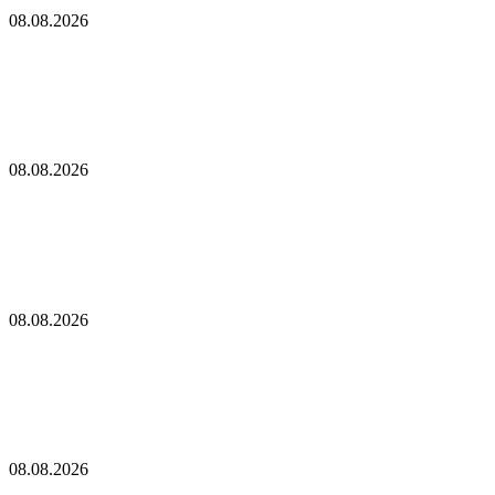
криптобизнеса
08.08.2026
Два сенатора предлолжили освободить Трампа
от налогов с криптобизнеса
Глава Reform UK призвал к расследованию пожертвования,
связанного с SBF: Report
08.08.2026
Глава Reform UK призвал к расследованию
пожертвования, связанного с SBF: Report
Тюн подаст ходатайство о проведении в сентябре голосования
по законопроекту CLARITY Act
08.08.2026
Тюн подаст ходатайство о проведении в сентябре
голосования по законопроекту CLARITY Act
В США отложили принятие закона о крипторынке CLARITY
Act до осени
08.08.2026