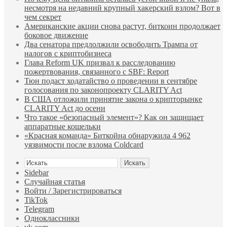
несмотря на недавний крупный хакерский взлом? Вот в
чем секрет
Американские акции снова растут, биткоин продолжает
боковое движение
Два сенатора предлолжили освободить Трампа от
налогов с криптобизнеса
Глава Reform UK призвал к расследованию
пожертвования, связанного с SBF: Report
Тюн подаст ходатайство о проведении в сентябре
голосования по законопроекту CLARITY Act
В США отложили принятие закона о крипторынке
CLARITY Act до осени
Что такое «безопасный элемент»? Как он защищает
аппаратные кошельки
«Красная команда» Биткойна обнаружила 4 962
уязвимости после взлома Coldcard
Искать
Sidebar
Случайная статья
Войти / Зарегистрироваться
TikTok
Telegram
Одноклассники