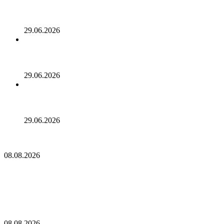
предупреждающие знаки на всех 193 Bitcoin банкоматах
после того, как в результате мошенничества было
украдено 39 миллионов долларов
29.06.2026
Специалисты по анализу блокчейна связали уязвимости
KelpDAO и Humanity Protocol с одними и теми же
злоумышленниками
29.06.2026
Потрясение в кабинете министров Аргентины: Мануэль
Адорни подал в отставку на фоне расследования по делу
о биткоине
29.06.2026
Полуралли биткоина подняло его стоимость выше
сопротивления на $65,000
08.08.2026
Полуралли биткоина подняло его стоимость
выше сопротивления на $65,000
Сторонники BIP-110 готовятся к переходу на PoW в случае,
если майнеры откажутся от плана «мягкого форка»
08.08.2026