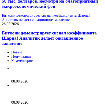
58 тыс. долларов, несмотря на благоприятный
макроэкономический фон
Биткоин демонстрирует сигнал коэффициента Шарпа!
Аналитик делает сенсационное заявление
26.07.2026
Биткоин демонстрирует сигнал коэффициента
Шарпа! Аналитик делает сенсационное
заявление
Новые
Популярные
Комментарии
Полуралли биткоина подняло его стоимость выше
сопротивления на $65,000
08.08.2026
Сторонники BIP-110 готовятся к переходу на PoW в
случае, если майнеры откажутся от плана «мягкого
форка»
08.08.2026