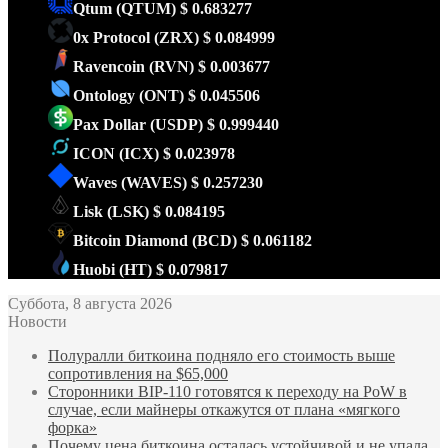
Qtum
(QTUM)
$ 0.683277
0x Protocol
(ZRX)
$ 0.084999
Ravencoin
(RVN)
$ 0.003677
Ontology
(ONT)
$ 0.045506
Pax Dollar
(USDP)
$ 0.999440
ICON
(ICX)
$ 0.023978
Waves
(WAVES)
$ 0.257230
Lisk
(LSK)
$ 0.084195
Bitcoin Diamond
(BCD)
$ 0.061182
Huobi
(HT)
$ 0.079817
Суббота, 8 августа 2026
Новости
Полуралли биткоина подняло его стоимость выше
сопротивления на $65,000
Сторонники BIP-110 готовятся к переходу на PoW в
случае, если майнеры откажутся от плана «мягкого
форка»
Почему цена биткоина осталась устойчивой и не упала,