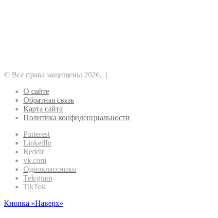
Рубрики
Аналитика
Альткоины
DeFi
NFT
GameFi
Безопасность
Биткоин
Майнинг
Регулирование
Прочее
Метавселенные
Эфириум
Рынок
Финансы
© Все права защищены 2026, |
О сайте
Обратная связь
Карта сайта
Политика конфиденциальности
Pinterest
LinkedIn
Reddit
vk.com
Одноклассники
Telegram
TikTok
Кнопка «Наверх»