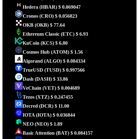
Hedera
(HBAR)
$ 0.069047
Cronos
(CRO)
$ 0.056823
OKB
(OKB)
$ 77.64
Ethereum Classic
(ETC)
$ 6.93
KuCoin
(KCS)
$ 6.80
Cosmos Hub
(ATOM)
$ 1.56
Algorand
(ALGO)
$ 0.084334
TrueUSD
(TUSD)
$ 0.997566
Dash
(DASH)
$ 33.86
VeChain
(VET)
$ 0.004689
Tezos
(XTZ)
$ 0.247455
Decred
(DCR)
$ 11.00
IOTA
(IOTA)
$ 0.036844
NEO
(NEO)
$ 1.89
Basic Attention
(BAT)
$ 0.084157