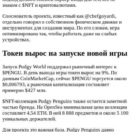
знаком с
$NFT
и криптовалютами.
Сооснователь проекта, известный как @chefgoyardi,
отдельно говорил о собственном физическом движке и
инструментах для создания мира. По его словам, игра
оптимизирована так, чтобы работать даже на слабых
устройствах.
Токен вырос на запуске новой игры
Запуск Pudgy World поддержал рыночный интерес к
$PENGU
. В день выхода игры токен вырос на 9%. По
данным CoinMarketCap, сейчас
$PENGU
торгуется около
$0,006793, а рыночная капитализация составляет
примерно $427 млн.
$NFT
-коллекция Pudgy Penguins также остается заметной
частью бренда. На OpenSea минимальная цена коллекции
составляет 4,54 ETH. В ней 8 888 предметов и около 5 100
уникальных держателей.
Для проекта это важная база. Pudgy Penguins давно