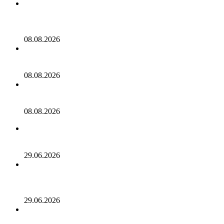
Почему цена биткоина осталась устойчивой и не упала,
несмотря на недавний крупный хакерский взлом? Вот в
чем секрет
08.08.2026
Американские акции снова растут, биткоин продолжает
боковое движение
08.08.2026
Два сенатора предлолжили освободить Трампа от
налогов с криптобизнеса
08.08.2026
EMURGO рассчитывает начать возврат средств SecondFi
через две недели
29.06.2026
Пенсионер из Флоренции потерял 222 000 долларов,
став жертвой мошенничества с криптовалютой,
связанного с забоем свиней
29.06.2026
Власти Сан-Антонио распорядились разместить