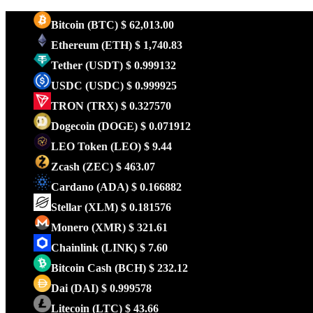
Bitcoin
(BTC)
$ 62,013.00
Ethereum
(ETH)
$ 1,740.83
Tether
(USDT)
$ 0.999132
USDC
(USDC)
$ 0.999925
TRON
(TRX)
$ 0.327570
Dogecoin
(DOGE)
$ 0.071912
LEO Token
(LEO)
$ 9.44
Zcash
(ZEC)
$ 463.07
Cardano
(ADA)
$ 0.166882
Stellar
(XLM)
$ 0.181576
Monero
(XMR)
$ 321.61
Chainlink
(LINK)
$ 7.60
Bitcoin Cash
(BCH)
$ 232.12
Dai
(DAI)
$ 0.999578
Litecoin
(LTC)
$ 43.66