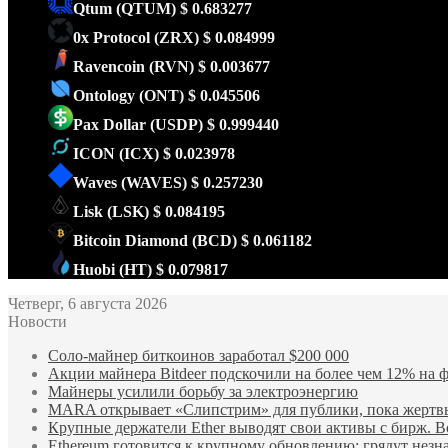
Qtum
(QTUM)
$ 0.683277
0x Protocol
(ZRX)
$ 0.084999
Ravencoin
(RVN)
$ 0.003677
Ontology
(ONT)
$ 0.045506
Pax Dollar
(USDP)
$ 0.999440
ICON
(ICX)
$ 0.023978
Waves
(WAVES)
$ 0.257230
Lisk
(LSK)
$ 0.084195
Bitcoin Diamond
(BCD)
$ 0.061182
Huobi
(HT)
$ 0.079817
Четверг, 6 августа 2026
Новости
Соло-майнер биткоинов заработал $200 000
Акции майнера Bitdeer подскочили на более чем 12% на ф
Майнеры усилили борьбу за электроэнергию
MARA открывает «Слипстрим» для публики, пока жертвы
Крупные держатели Ether выводят свои активы с бирж. В
Ethereum готовится к крупному обновлению: грядут нез