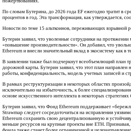
пожертвованиях.
По словам Бутерина, до 2026 года EF ежегодно тратит в ср
процентов в год. Эта трансформация, как утверждается, со
Новости по теме
15 альткоинов, переживающих взрывной р
Бутерин заявил, что уволенные сотрудники на протяжении м
«повышение производительности». Он добавил, что уволь
Ethereum и внесли значительный вклад в экосистему как в т
В заявлении также был подчеркнут всеобъемлющий план тр
дорожной карты. Бутерин заявил, что этот план направлен
работы, конфиденциальность, модель учетных записей и ст
В рамках реструктуризации в некоторых областях произой
исключительно на избыточность, к более специализирован
основе искусственного интеллекта в некоторых стратегиях 
Бутерин заявил, что Фонд Ethereum поддерживает «бережл
Strawmap следует сосредоточиться на исправлении уязвимо
Ethereum сохранить свою децентрализованную и устойчиву
меньше ресурсов на крупные проекты вне ETH. Признавая, ч
фонда также станет более ограниченной и целенаправленно