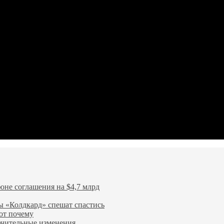
оне соглашения на $4,7 млрд
 «Колдкард» спешат спастись
от почему
начительные изменения