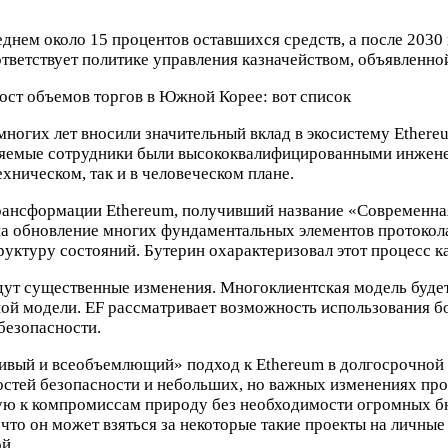
еднем около 15 процентов оставшихся средств, а после 2030 
ответствует политике управления казначейством, объявленно
ост объемов торгов в Южной Корее: вот список
ногих лет вносили значительный вклад в экосистему Ethereum
няемые сотрудники были высококвалифицированными инженер
ехническом, так и в человеческом плане.
ансформации Ethereum, получивший название «Современная 
 на обновление многих фундаментальных элементов протокола
руктуру состояний. Бутерин охарактеризовал этот процесс 
дут существенные изменения. Многоклиентская модель буде
ной модели. EF рассматривает возможность использования 
безопасности.
ивый и всеобъемлющий» подход к Ethereum в долгосрочной п
стей безопасности и небольших, но важных изменениях прот
ю к компромиссам природу без необходимости огромных бюд
то он может взяться за некоторые такие проекты на личные 
й.