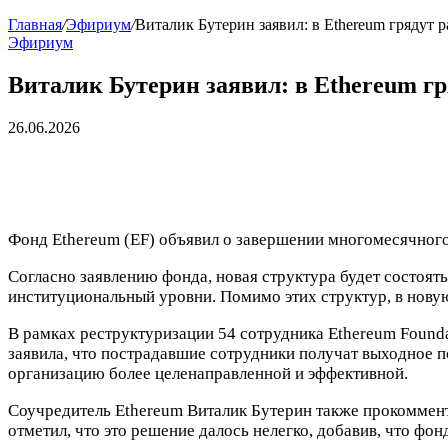
Главная
/
Эфириум
/
Виталик Бутерин заявил: в Ethereum грядут 
Эфириум
Виталик Бутерин заявил: в Ethereum г
26.06.2026
Фонд Ethereum (EF) объявил о завершении многомесячного
Согласно заявлению фонда, новая структура будет состоят
институциональный уровни. Помимо этих структур, в нову
В рамках реструктуризации 54 сотрудника Ethereum Founda
заявила, что пострадавшие сотрудники получат выходное п
организацию более целенаправленной и эффективной.
Соучредитель Ethereum Виталик Бутерин также прокомменти
отметил, что это решение далось нелегко, добавив, что ф