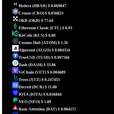
Hedera
(HBAR)
$ 0.069047
Cronos
(CRO)
$ 0.056823
OKB
(OKB)
$ 77.64
Ethereum Classic
(ETC)
$ 6.93
KuCoin
(KCS)
$ 6.80
Cosmos Hub
(ATOM)
$ 1.56
Algorand
(ALGO)
$ 0.084334
TrueUSD
(TUSD)
$ 0.997566
Dash
(DASH)
$ 33.86
VeChain
(VET)
$ 0.004689
Tezos
(XTZ)
$ 0.247455
Decred
(DCR)
$ 11.00
IOTA
(IOTA)
$ 0.036844
NEO
(NEO)
$ 1.89
Basic Attention
(BAT)
$ 0.084157