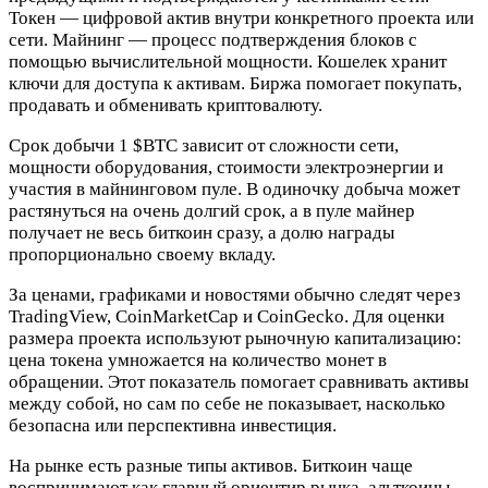
Токен — цифровой актив внутри конкретного проекта или
сети. Майнинг — процесс подтверждения блоков с
помощью вычислительной мощности. Кошелек хранит
ключи для доступа к активам. Биржа помогает покупать,
продавать и обменивать криптовалюту.
Срок добычи 1
$BTC
зависит от сложности сети,
мощности оборудования, стоимости электроэнергии и
участия в майнинговом пуле. В одиночку добыча может
растянуться на очень долгий срок, а в пуле майнер
получает не весь биткоин сразу, а долю награды
пропорционально своему вкладу.
За ценами, графиками и новостями обычно следят через
TradingView, CoinMarketCap и CoinGecko. Для оценки
размера проекта используют рыночную капитализацию:
цена токена умножается на количество монет в
обращении. Этот показатель помогает сравнивать активы
между собой, но сам по себе не показывает, насколько
безопасна или перспективна инвестиция.
На рынке есть разные типы активов. Биткоин чаще
воспринимают как главный ориентир рынка, альткоины