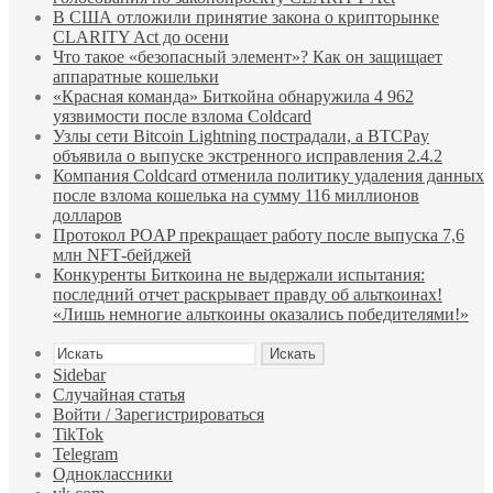
В США отложили принятие закона о крипторынке
CLARITY Act до осени
Что такое «безопасный элемент»? Как он защищает
аппаратные кошельки
«Красная команда» Биткойна обнаружила 4 962
уязвимости после взлома Coldcard
Узлы сети Bitcoin Lightning пострадали, а BTCPay
объявила о выпуске экстренного исправления 2.4.2
Компания Coldcard отменила политику удаления данных
после взлома кошелька на сумму 116 миллионов
долларов
Протокол POAP прекращает работу после выпуска 7,6
млн NFT‑бейджей
Конкуренты Биткоина не выдержали испытания:
последний отчет раскрывает правду об альткоинах!
«Лишь немногие альткоины оказались победителями!»
Искать
Sidebar
Случайная статья
Войти / Зарегистрироваться
TikTok
Telegram
Одноклассники