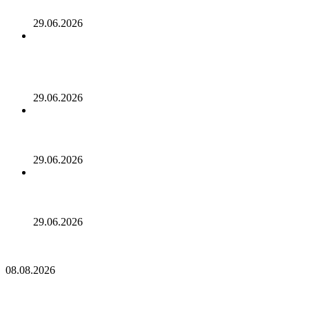
связанного с забоем свиней
29.06.2026
Власти Сан-Антонио распорядились разместить
предупреждающие знаки на всех 193 Bitcoin банкоматах
после того, как в результате мошенничества было
украдено 39 миллионов долларов
29.06.2026
Специалисты по анализу блокчейна связали уязвимости
KelpDAO и Humanity Protocol с одними и теми же
злоумышленниками
29.06.2026
Потрясение в кабинете министров Аргентины: Мануэль
Адорни подал в отставку на фоне расследования по делу
о биткоине
29.06.2026
Два сенатора предлолжили освободить Трампа от налогов с
криптобизнеса
08.08.2026
Два сенатора предлолжили освободить Трампа