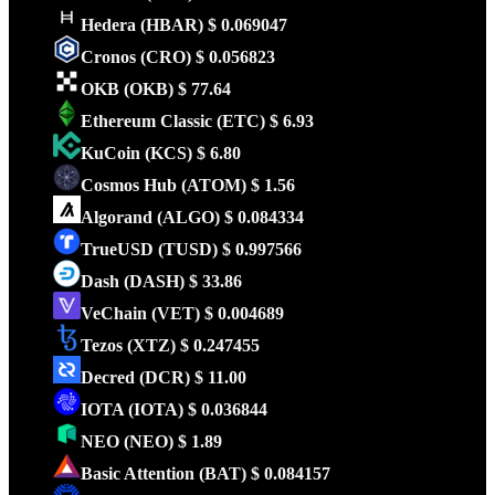
Hedera
(HBAR)
$ 0.069047
Cronos
(CRO)
$ 0.056823
OKB
(OKB)
$ 77.64
Ethereum Classic
(ETC)
$ 6.93
KuCoin
(KCS)
$ 6.80
Cosmos Hub
(ATOM)
$ 1.56
Algorand
(ALGO)
$ 0.084334
TrueUSD
(TUSD)
$ 0.997566
Dash
(DASH)
$ 33.86
VeChain
(VET)
$ 0.004689
Tezos
(XTZ)
$ 0.247455
Decred
(DCR)
$ 11.00
IOTA
(IOTA)
$ 0.036844
NEO
(NEO)
$ 1.89
Basic Attention
(BAT)
$ 0.084157