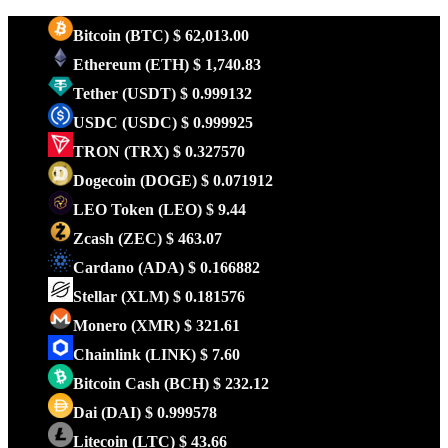
Bitcoin
(BTC)
$ 62,013.00
Ethereum
(ETH)
$ 1,740.83
Tether
(USDT)
$ 0.999132
USDC
(USDC)
$ 0.999925
TRON
(TRX)
$ 0.327570
Dogecoin
(DOGE)
$ 0.071912
LEO Token
(LEO)
$ 9.44
Zcash
(ZEC)
$ 463.07
Cardano
(ADA)
$ 0.166882
Stellar
(XLM)
$ 0.181576
Monero
(XMR)
$ 321.61
Chainlink
(LINK)
$ 7.60
Bitcoin Cash
(BCH)
$ 232.12
Dai
(DAI)
$ 0.999578
Litecoin
(LTC)
$ 43.66