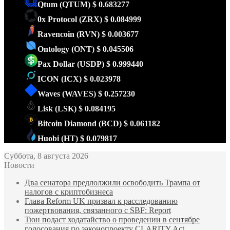
Qtum
(QTUM)
$ 0.683277
0x Protocol
(ZRX)
$ 0.084999
Ravencoin
(RVN)
$ 0.003677
Ontology
(ONT)
$ 0.045506
Pax Dollar
(USDP)
$ 0.999440
ICON
(ICX)
$ 0.023978
Waves
(WAVES)
$ 0.257230
Lisk
(LSK)
$ 0.084195
Bitcoin Diamond
(BCD)
$ 0.061182
Huobi
(HT)
$ 0.079817
Суббота, 8 августа 2026
Новости
Два сенатора предлолжили освободить Трампа от
налогов с криптобизнеса
Глава Reform UK призвал к расследованию
пожертвования, связанного с SBF: Report
Тюн подаст ходатайство о проведении в сентябре
голосования по законопроекту CLARITY Act