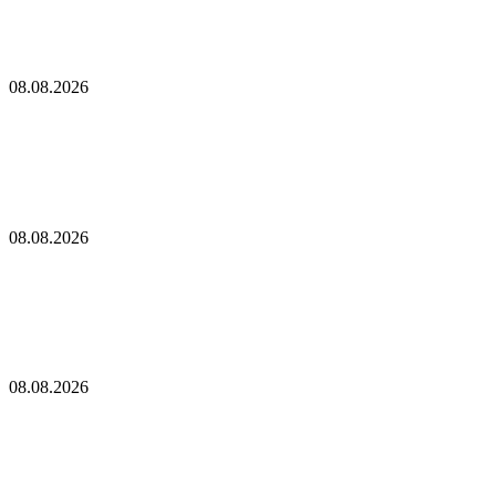
от налогов с криптобизнеса
Глава Reform UK призвал к расследованию пожертвования,
связанного с SBF: Report
08.08.2026
Глава Reform UK призвал к расследованию
пожертвования, связанного с SBF: Report
Тюн подаст ходатайство о проведении в сентябре голосования
по законопроекту CLARITY Act
08.08.2026
Тюн подаст ходатайство о проведении в сентябре
голосования по законопроекту CLARITY Act
В США отложили принятие закона о крипторынке CLARITY
Act до осени
08.08.2026
В США отложили принятие закона о
крипторынке CLARITY Act до осени