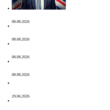
Глава Reform UK призвал к расследованию
пожертвования, связанного с SBF: Report
08.08.2026
Тюн подаст ходатайство о проведении в сентябре
голосования по законопроекту CLARITY Act
08.08.2026
В США отложили принятие закона о крипторынке
CLARITY Act до осени
08.08.2026
Что такое «безопасный элемент»? Как он защищает
аппаратные кошельки
08.08.2026
EMURGO рассчитывает начать возврат средств SecondFi
через две недели
29.06.2026
Пенсионер из Флоренции потерял 222 000 долларов,
став жертвой мошенничества с криптовалютой,