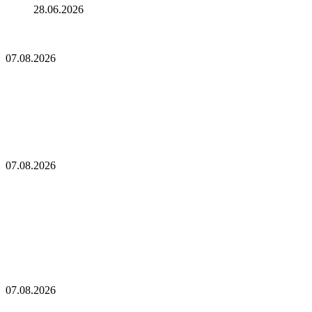
28.06.2026
Протокол POAP прекращает работу после выпуска 7,6 млн
NFT‑бейджей
07.08.2026
Протокол POAP прекращает работу после
выпуска 7,6 млн NFT‑бейджей
Конкуренты Биткоина не выдержали испытания: последний
отчет раскрывает правду об альткоинах! «Лишь немногие
альткоины оказались победителями!»
07.08.2026
Конкуренты Биткоина не выдержали
испытания: последний отчет раскрывает правду
об альткоинах! «Лишь немногие альткоины
оказались победителями!»
Прогноз цены XRP: Возвращается ли $1 в игру, когда XRP
обрушивается, а ETF становятся отрицательными?
07.08.2026