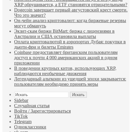
XRP обрушивается, а ETF становятся отрицательными?
Dogecoin завершает первый августовский крест смерти.
Что это значит?
Он-чейн анализ криптовалют: когда биржевые резервы
могут обмануть
Экзит-скам биржи BitMart: биржа с лицензиями в
Австралии и США остановила выплаты
Оплата криптовалютой в аэропортах Дубая: покупки в
дьюти-фри и билеты Emirates
Coinbase предоставляет британским пользователям
доступ к почти 4 000 американских акций в одном
приложении
В поведении крупных китов, использующих XRP,
наблюдаются необычные движения
Легендарный альткоин из ушедшей эпохи закрывается:
пользователям необходимо принять меры
Искать
Sidebar
Случайная статья
Войти / Зарегистрироваться
TikTok
Telegram
Одноклассники