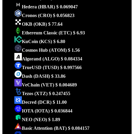
Hedera
(HBAR)
$ 0.069047
Cronos
(CRO)
$ 0.056823
OKB
(OKB)
$ 77.64
Ethereum Classic
(ETC)
$ 6.93
KuCoin
(KCS)
$ 6.80
Cosmos Hub
(ATOM)
$ 1.56
Algorand
(ALGO)
$ 0.084334
TrueUSD
(TUSD)
$ 0.997566
Dash
(DASH)
$ 33.86
VeChain
(VET)
$ 0.004689
Tezos
(XTZ)
$ 0.247455
Decred
(DCR)
$ 11.00
IOTA
(IOTA)
$ 0.036844
NEO
(NEO)
$ 1.89
Basic Attention
(BAT)
$ 0.084157