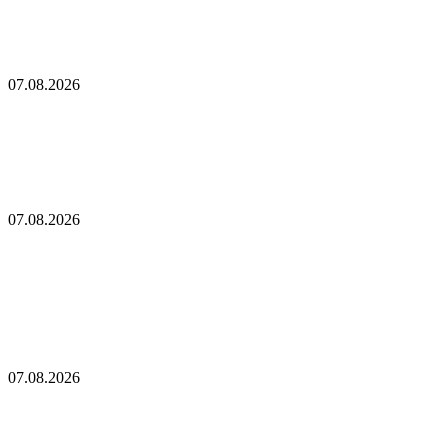
в Австралии и США остановила выплаты
Оплата криптовалютой в аэропортах Дубая: покупки в дьюти-
фри и билеты Emirates
07.08.2026
Оплата криптовалютой в аэропортах Дубая:
покупки в дьюти-фри и билеты Emirates
Coinbase предоставляет британским пользователям доступ к
почти 4 000 американских акций в одном приложении
07.08.2026
Coinbase предоставляет британским
пользователям доступ к почти 4 000
американских акций в одном приложении
В поведении крупных китов, использующих XRP,
наблюдаются необычные движения
07.08.2026
В поведении крупных китов, использующих
XRP, наблюдаются необычные движения