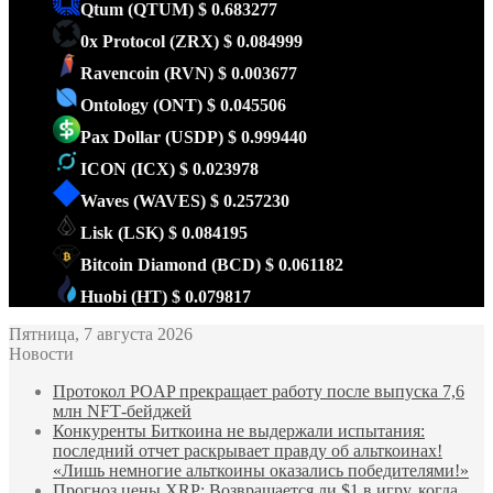
Qtum
(QTUM)
$ 0.683277
0x Protocol
(ZRX)
$ 0.084999
Ravencoin
(RVN)
$ 0.003677
Ontology
(ONT)
$ 0.045506
Pax Dollar
(USDP)
$ 0.999440
ICON
(ICX)
$ 0.023978
Waves
(WAVES)
$ 0.257230
Lisk
(LSK)
$ 0.084195
Bitcoin Diamond
(BCD)
$ 0.061182
Huobi
(HT)
$ 0.079817
Пятница, 7 августа 2026
Новости
Протокол POAP прекращает работу после выпуска 7,6
млн NFT‑бейджей
Конкуренты Биткоина не выдержали испытания:
последний отчет раскрывает правду об альткоинах!
«Лишь немногие альткоины оказались победителями!»
Прогноз цены XRP: Возвращается ли $1 в игру, когда