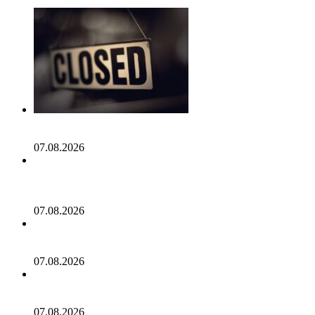
Протокол POAP прекращает работу после выпуска 7,6
млн NFT‑бейджей
07.08.2026
Конкуренты Биткоина не выдержали испытания:
последний отчет раскрывает правду об альткоинах!
«Лишь немногие альткоины оказались победителями!»
07.08.2026
Прогноз цены XRP: Возвращается ли $1 в игру, когда
XRP обрушивается, а ETF становятся отрицательными?
07.08.2026
Dogecoin завершает первый августовский крест смерти.
Что это значит?
07.08.2026