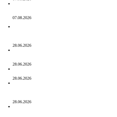
Он-чейн анализ криптовалют: когда биржевые резервы
могут обмануть
07.08.2026
Memecoin, проект, привлекший внимание на
криптовалютном рынке, потерял более 80% своей
стоимости!
28.06.2026
Разработчики альткоина приостановили выпуск новых
токенов: цена отреагировала ростом!
28.06.2026
Казахстан запустил первый ETF на Solana
28.06.2026
В ходе сегодняшнего падения стейблкоин, который
должен быть привязан к доллару, потерял свою
стабильность и продолжает падать!
28.06.2026
ЧМ привёл на Polymarket новых пользователей без
опыта в крипте