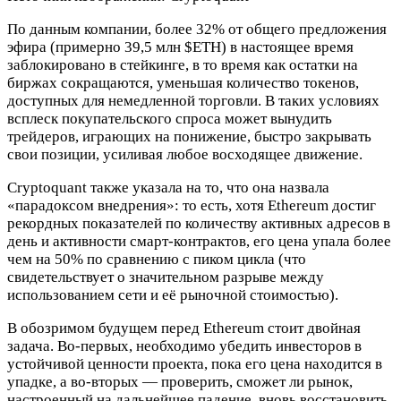
По данным компании, более 32% от общего предложения
эфира (примерно 39,5 млн
$ETH
) в настоящее время
заблокировано в стейкинге, в то время как остатки на
биржах сокращаются, уменьшая количество токенов,
доступных для немедленной торговли. В таких условиях
всплеск покупательского спроса может вынудить
трейдеров, играющих на понижение, быстро закрывать
свои позиции, усиливая любое восходящее движение.
Cryptoquant также указала на то, что она назвала
«парадоксом внедрения»: то есть, хотя Ethereum достиг
рекордных показателей по количеству активных адресов в
день и активности смарт-контрактов, его цена упала более
чем на 50% по сравнению с пиком цикла (что
свидетельствует о значительном разрыве между
использованием сети и её рыночной стоимостью).
В обозримом будущем перед Ethereum стоит двойная
задача. Во-первых, необходимо убедить инвесторов в
устойчивой ценности проекта, пока его цена находится в
упадке, а во-вторых — проверить, сможет ли рынок,
настроенный на дальнейшее падение, вновь восстановить