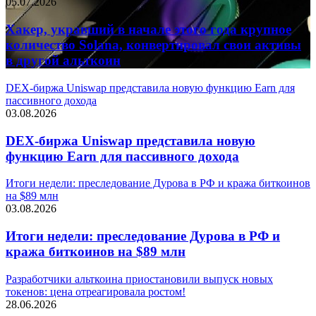
05.07.2026
Хакер, укравший в начале этого года крупное
количество Solana, конвертировал свои активы
в другой альткоин
DEX-биржа Uniswap представила новую функцию Earn для
пассивного дохода
03.08.2026
DEX-биржа Uniswap представила новую
функцию Earn для пассивного дохода
Итоги недели: преследование Дурова в РФ и кража биткоинов
на $89 млн
03.08.2026
Итоги недели: преследование Дурова в РФ и
кража биткоинов на $89 млн
Разработчики альткоина приостановили выпуск новых
токенов: цена отреагировала ростом!
28.06.2026