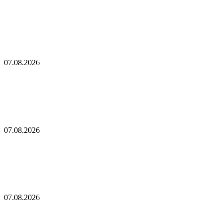
Прогноз цены XRP: Возвращается ли $1 в игру,
когда XRP обрушивается, а ETF становятся
отрицательными?
Dogecoin завершает первый августовский крест смерти. Что
это значит?
07.08.2026
Dogecoin завершает первый августовский крест
смерти. Что это значит?
Он-чейн анализ криптовалют: когда биржевые резервы могут
обмануть
07.08.2026
Он-чейн анализ криптовалют: когда биржевые
резервы могут обмануть
Экзит-скам биржи BitMart: биржа с лицензиями в Австралии
и США остановила выплаты
07.08.2026
Экзит-скам биржи BitMart: биржа с лицензиями