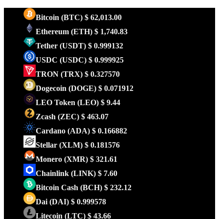
Bitcoin
(BTC)
$ 62,013.00
Ethereum
(ETH)
$ 1,740.83
Tether
(USDT)
$ 0.999132
USDC
(USDC)
$ 0.999925
TRON
(TRX)
$ 0.327570
Dogecoin
(DOGE)
$ 0.071912
LEO Token
(LEO)
$ 9.44
Zcash
(ZEC)
$ 463.07
Cardano
(ADA)
$ 0.166882
Stellar
(XLM)
$ 0.181576
Monero
(XMR)
$ 321.61
Chainlink
(LINK)
$ 7.60
Bitcoin Cash
(BCH)
$ 232.12
Dai
(DAI)
$ 0.999578
Litecoin
(LTC)
$ 43.66