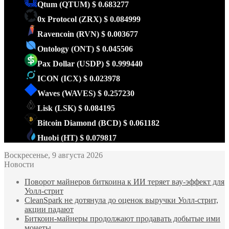
Qtum
(QTUM)
$ 0.683277
0x Protocol
(ZRX)
$ 0.084999
Ravencoin
(RVN)
$ 0.003677
Ontology
(ONT)
$ 0.045506
Pax Dollar
(USDP)
$ 0.999440
ICON
(ICX)
$ 0.023978
Waves
(WAVES)
$ 0.257230
Lisk
(LSK)
$ 0.084195
Bitcoin Diamond
(BCD)
$ 0.061182
Huobi
(HT)
$ 0.079817
Воскресенье, 9 августа 2026
Новости
Поворот майнеров биткоина к ИИ теряет вау-эффект для
Уолл-стрит
CleanSpark не дотянула до оценок выручки Уолл-стрит,
акции падают
Биткоин-майнеры продолжают продавать добытые ими
монеты