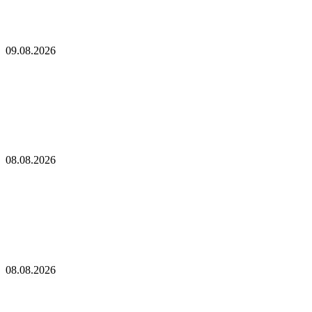
Одинокий майнер биткоинов, вопреки всем прогнозам,
выиграл джекпот в размере 200 тысяч долларов в виде
вознаграждения за блок
09.08.2026
Одинокий майнер биткоинов, вопреки всем
прогнозам, выиграл джекпот в размере 200
тысяч долларов в виде вознаграждения за блок
Кулечов из Aave поддерживает Sharplink в противодействии
предложению о сжигании и стейкинге Ethereum
08.08.2026
Кулечов из Aave поддерживает Sharplink в
противодействии предложению о сжигании и
стейкинге Ethereum
SharpLink выступает против плана Ethereum по снижению
доходности от стейкинга до нуля
08.08.2026
SharpLink выступает против плана Ethereum по