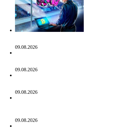
Поворот майнеров биткоина к ИИ теряет вау-эффект для
Уолл-стрит
09.08.2026
CleanSpark не дотянула до оценок выручки Уолл-стрит,
акции падают
09.08.2026
Биткоин-майнеры продолжают продавать добытые ими
монеты
09.08.2026
Одинокий майнер биткоинов, вопреки всем прогнозам,
выиграл джекпот в размере 200 тысяч долларов в виде
вознаграждения за блок
09.08.2026
Кулечов из Aave поддерживает Sharplink в
противодействии предложению о сжигании и стейкинге