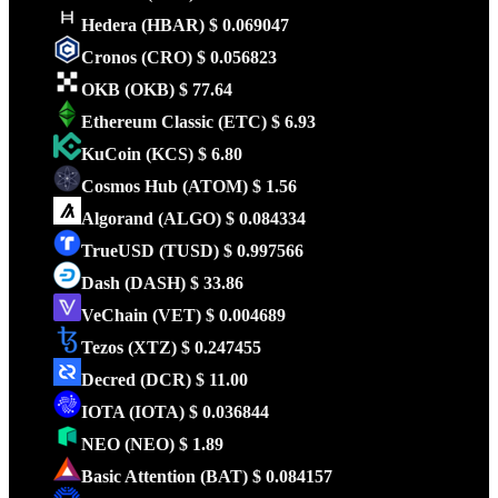
Hedera
(HBAR)
$ 0.069047
Cronos
(CRO)
$ 0.056823
OKB
(OKB)
$ 77.64
Ethereum Classic
(ETC)
$ 6.93
KuCoin
(KCS)
$ 6.80
Cosmos Hub
(ATOM)
$ 1.56
Algorand
(ALGO)
$ 0.084334
TrueUSD
(TUSD)
$ 0.997566
Dash
(DASH)
$ 33.86
VeChain
(VET)
$ 0.004689
Tezos
(XTZ)
$ 0.247455
Decred
(DCR)
$ 11.00
IOTA
(IOTA)
$ 0.036844
NEO
(NEO)
$ 1.89
Basic Attention
(BAT)
$ 0.084157