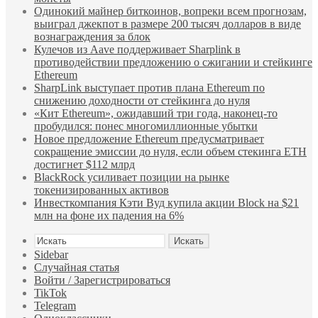
Одинокий майнер биткоинов, вопреки всем прогнозам,
выиграл джекпот в размере 200 тысяч долларов в виде
вознаграждения за блок
Кулечов из Aave поддерживает Sharplink в
противодействии предложению о сжигании и стейкинге
Ethereum
SharpLink выступает против плана Ethereum по
снижению доходности от стейкинга до нуля
«Кит Ethereum», ожидавший три года, наконец-то
пробудился: понес многомиллионные убытки
Новое предложение Ethereum предусматривает
сокращение эмиссии до нуля, если объем стекинга ETH
достигнет $112 млрд
BlackRock усиливает позиции на рынке
токенизированных активов
Инвесткомпания Кэти Вуд купила акции Block на $21
млн на фоне их падения на 6%
Искать
Sidebar
Случайная статья
Войти / Зарегистрироваться
TikTok
Telegram