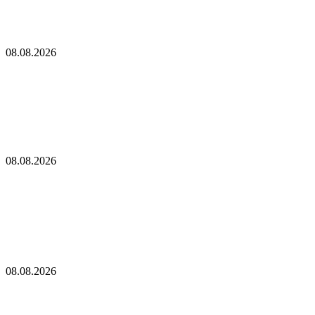
снижению доходности от стейкинга до нуля
«Кит Ethereum», ожидавший три года, наконец-то пробудился:
понес многомиллионные убытки
08.08.2026
«Кит Ethereum», ожидавший три года, наконец-
то пробудился: понес многомиллионные убытки
Новое предложение Ethereum предусматривает сокращение
эмиссии до нуля, если объем стекинга ETH достигнет $112
млрд
08.08.2026
Новое предложение Ethereum предусматривает
сокращение эмиссии до нуля, если объем
стекинга ETH достигнет $112 млрд
BlackRock усиливает позиции на рынке токенизированных
активов
08.08.2026
BlackRock усиливает позиции на рынке
токенизированных активов