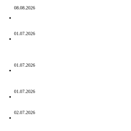
Ethereum
08.08.2026
В Bernstein назвали Kalshi и Polymarket возможными
целями поглощения
01.07.2026
Отчет: Kiwoom Securities рассматривает возможность
приобретения доли в Bithumb на фоне ускорения
слияния традиционного финансового сектора и
криптовалютной индустрии в Корее
01.07.2026
Binance не удалось получить лицензию в Европейском
Союзе: заявление CZ! Он также прокомментировал
событие STRC, которое привело к падению биткоина!
01.07.2026
Опытный аналитик утверждает, что получил бычьи
сигналы для Bitcoin, Ethereum, XRP и Solana!
02.07.2026
Британский гигант Standard Chartered опубликовал
оптимистичный прогноз для нового альткоина! Цена