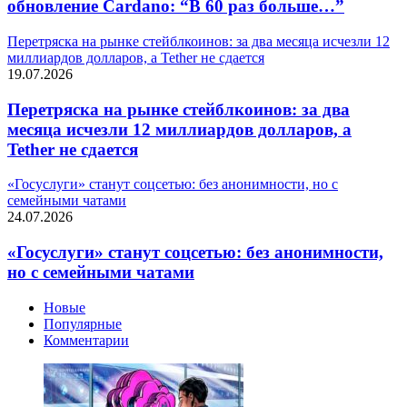
обновление Cardano: “В 60 раз больше…”
Перетряска на рынке стейблкоинов: за два месяца исчезли 12
миллиардов долларов, а Tether не сдается
19.07.2026
Перетряска на рынке стейблкоинов: за два
месяца исчезли 12 миллиардов долларов, а
Tether не сдается
«Госуслуги» станут соцсетью: без анонимности, но с
семейными чатами
24.07.2026
«Госуслуги» станут соцсетью: без анонимности,
но с семейными чатами
Новые
Популярные
Комментарии