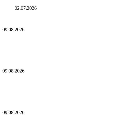
подскочила!
02.07.2026
Поворот майнеров биткоина к ИИ теряет вау-эффект для
Уолл-стрит
09.08.2026
Поворот майнеров биткоина к ИИ теряет вау-
эффект для Уолл-стрит
CleanSpark не дотянула до оценок выручки Уолл-стрит, акции
падают
09.08.2026
CleanSpark не дотянула до оценок выручки
Уолл-стрит, акции падают
Биткоин-майнеры продолжают продавать добытые ими
монеты
09.08.2026
Биткоин-майнеры продолжают продавать
добытые ими монеты