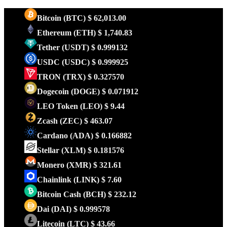
Bitcoin
(BTC)
$ 62,013.00
Ethereum
(ETH)
$ 1,740.83
Tether
(USDT)
$ 0.999132
USDC
(USDC)
$ 0.999925
TRON
(TRX)
$ 0.327570
Dogecoin
(DOGE)
$ 0.071912
LEO Token
(LEO)
$ 9.44
Zcash
(ZEC)
$ 463.07
Cardano
(ADA)
$ 0.166882
Stellar
(XLM)
$ 0.181576
Monero
(XMR)
$ 321.61
Chainlink
(LINK)
$ 7.60
Bitcoin Cash
(BCH)
$ 232.12
Dai
(DAI)
$ 0.999578
Litecoin
(LTC)
$ 43.66