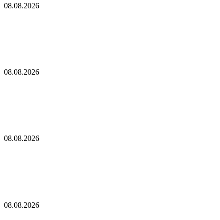
08.08.2026
Два сенатора предлолжили освободить Трампа
от налогов с криптобизнеса
Глава Reform UK призвал к расследованию пожертвования,
связанного с SBF: Report
08.08.2026
Глава Reform UK призвал к расследованию
пожертвования, связанного с SBF: Report
Тюн подаст ходатайство о проведении в сентябре голосования
по законопроекту CLARITY Act
08.08.2026
Тюн подаст ходатайство о проведении в сентябре
голосования по законопроекту CLARITY Act
В США отложили принятие закона о крипторынке CLARITY
Act до осени
08.08.2026