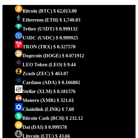
Bitcoin
(BTC)
$ 62,013.00
Ethereum
(ETH)
$ 1,740.83
Tether
(USDT)
$ 0.999132
USDC
(USDC)
$ 0.999925
TRON
(TRX)
$ 0.327570
Dogecoin
(DOGE)
$ 0.071912
LEO Token
(LEO)
$ 9.44
Zcash
(ZEC)
$ 463.07
Cardano
(ADA)
$ 0.166882
Stellar
(XLM)
$ 0.181576
Monero
(XMR)
$ 321.61
Chainlink
(LINK)
$ 7.60
Bitcoin Cash
(BCH)
$ 232.12
Dai
(DAI)
$ 0.999578
Litecoin
(LTC)
$ 43.66