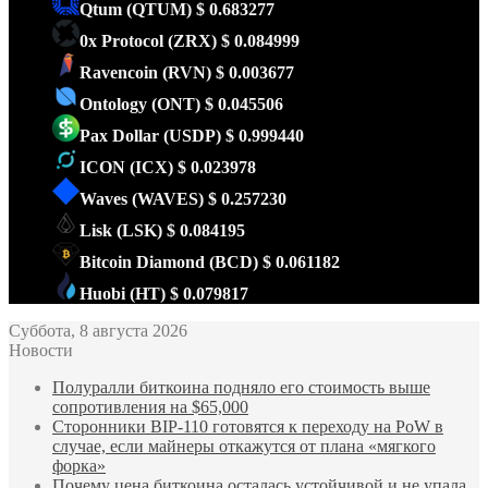
Qtum
(QTUM)
$ 0.683277
0x Protocol
(ZRX)
$ 0.084999
Ravencoin
(RVN)
$ 0.003677
Ontology
(ONT)
$ 0.045506
Pax Dollar
(USDP)
$ 0.999440
ICON
(ICX)
$ 0.023978
Waves
(WAVES)
$ 0.257230
Lisk
(LSK)
$ 0.084195
Bitcoin Diamond
(BCD)
$ 0.061182
Huobi
(HT)
$ 0.079817
Суббота, 8 августа 2026
Новости
Полуралли биткоина подняло его стоимость выше
сопротивления на $65,000
Сторонники BIP-110 готовятся к переходу на PoW в
случае, если майнеры откажутся от плана «мягкого
форка»
Почему цена биткоина осталась устойчивой и не упала,