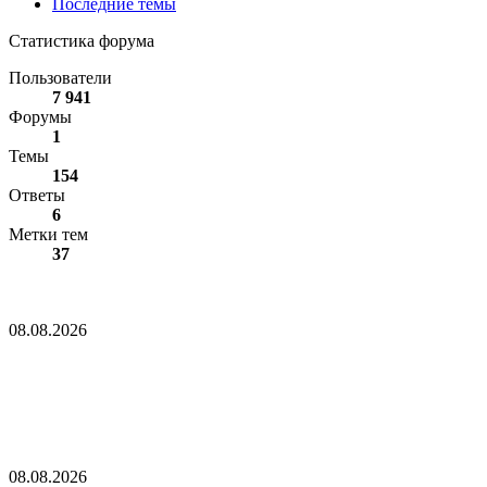
Последние темы
Статистика форума
Пользователи
7 941
Форумы
1
Темы
154
Ответы
6
Метки тем
37
Полуралли биткоина подняло его стоимость выше
сопротивления на $65,000
08.08.2026
Полуралли биткоина подняло его стоимость
выше сопротивления на $65,000
Сторонники BIP-110 готовятся к переходу на PoW в случае,
если майнеры откажутся от плана «мягкого форка»
08.08.2026