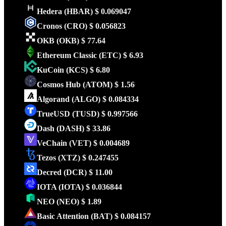
Hedera
(HBAR)
$ 0.069047
Cronos
(CRO)
$ 0.056823
OKB
(OKB)
$ 77.64
Ethereum Classic
(ETC)
$ 6.93
KuCoin
(KCS)
$ 6.80
Cosmos Hub
(ATOM)
$ 1.56
Algorand
(ALGO)
$ 0.084334
TrueUSD
(TUSD)
$ 0.997566
Dash
(DASH)
$ 33.86
VeChain
(VET)
$ 0.004689
Tezos
(XTZ)
$ 0.247455
Decred
(DCR)
$ 11.00
IOTA
(IOTA)
$ 0.036844
NEO
(NEO)
$ 1.89
Basic Attention
(BAT)
$ 0.084157