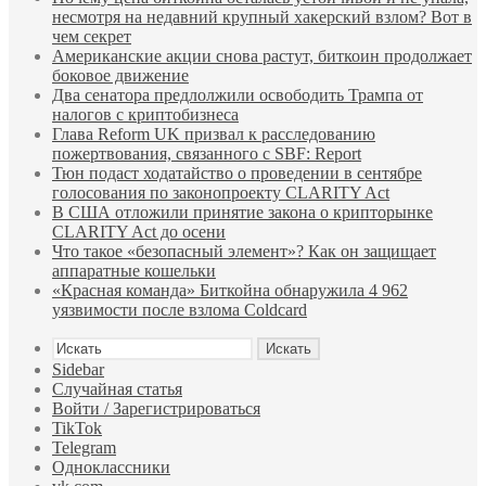
несмотря на недавний крупный хакерский взлом? Вот в
чем секрет
Американские акции снова растут, биткоин продолжает
боковое движение
Два сенатора предлолжили освободить Трампа от
налогов с криптобизнеса
Глава Reform UK призвал к расследованию
пожертвования, связанного с SBF: Report
Тюн подаст ходатайство о проведении в сентябре
голосования по законопроекту CLARITY Act
В США отложили принятие закона о крипторынке
CLARITY Act до осени
Что такое «безопасный элемент»? Как он защищает
аппаратные кошельки
«Красная команда» Биткойна обнаружила 4 962
уязвимости после взлома Coldcard
Искать
Sidebar
Случайная статья
Войти / Зарегистрироваться
TikTok
Telegram
Одноклассники