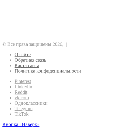
Аналитика
Альткоины
DeFi
NFT
GameFi
Безопасность
Биткоин
Майнинг
Регулирование
Прочее
Метавселенные
Эфириум
Рынок
Финансы
© Все права защищены 2026, |
О сайте
Обратная связь
Карта сайта
Политика конфиденциальности
Pinterest
LinkedIn
Reddit
vk.com
Одноклассники
Telegram
TikTok
Кнопка «Наверх»