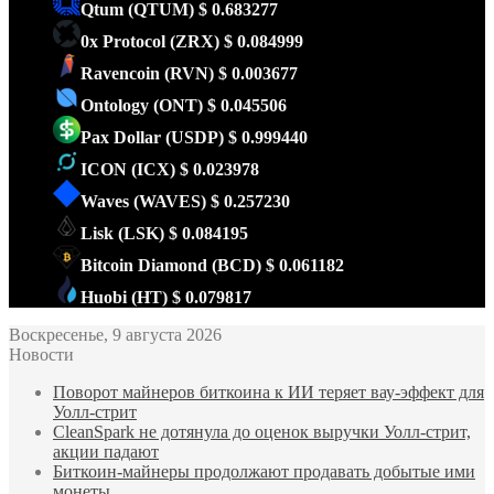
Qtum
(QTUM)
$ 0.683277
0x Protocol
(ZRX)
$ 0.084999
Ravencoin
(RVN)
$ 0.003677
Ontology
(ONT)
$ 0.045506
Pax Dollar
(USDP)
$ 0.999440
ICON
(ICX)
$ 0.023978
Waves
(WAVES)
$ 0.257230
Lisk
(LSK)
$ 0.084195
Bitcoin Diamond
(BCD)
$ 0.061182
Huobi
(HT)
$ 0.079817
Воскресенье, 9 августа 2026
Новости
Поворот майнеров биткоина к ИИ теряет вау-эффект для
Уолл-стрит
CleanSpark не дотянула до оценок выручки Уолл-стрит,
акции падают
Биткоин-майнеры продолжают продавать добытые ими
монеты