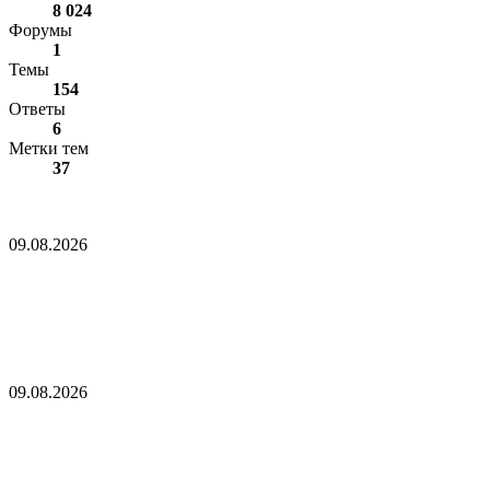
8 024
Форумы
1
Темы
154
Ответы
6
Метки тем
37
Поворот майнеров биткоина к ИИ теряет вау-эффект для
Уолл-стрит
09.08.2026
Поворот майнеров биткоина к ИИ теряет вау-
эффект для Уолл-стрит
CleanSpark не дотянула до оценок выручки Уолл-стрит, акции
падают
09.08.2026
CleanSpark не дотянула до оценок выручки
Уолл-стрит, акции падают