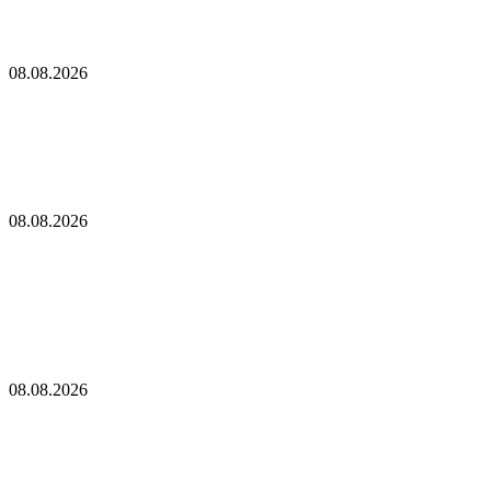
SharpLink выступает против плана Ethereum по снижению
доходности от стейкинга до нуля
08.08.2026
SharpLink выступает против плана Ethereum по
снижению доходности от стейкинга до нуля
«Кит Ethereum», ожидавший три года, наконец-то пробудился:
понес многомиллионные убытки
08.08.2026
«Кит Ethereum», ожидавший три года, наконец-
то пробудился: понес многомиллионные убытки
Новое предложение Ethereum предусматривает сокращение
эмиссии до нуля, если объем стекинга ETH достигнет $112
млрд
08.08.2026
Новое предложение Ethereum предусматривает
сокращение эмиссии до нуля, если объем
стекинга ETH достигнет $112 млрд