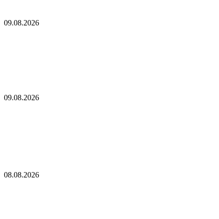
Биткоин-майнеры продолжают продавать добытые ими
монеты
09.08.2026
Биткоин-майнеры продолжают продавать
добытые ими монеты
Одинокий майнер биткоинов, вопреки всем прогнозам,
выиграл джекпот в размере 200 тысяч долларов в виде
вознаграждения за блок
09.08.2026
Одинокий майнер биткоинов, вопреки всем
прогнозам, выиграл джекпот в размере 200
тысяч долларов в виде вознаграждения за блок
Кулечов из Aave поддерживает Sharplink в противодействии
предложению о сжигании и стейкинге Ethereum
08.08.2026
Кулечов из Aave поддерживает Sharplink в
противодействии предложению о сжигании и
стейкинге Ethereum