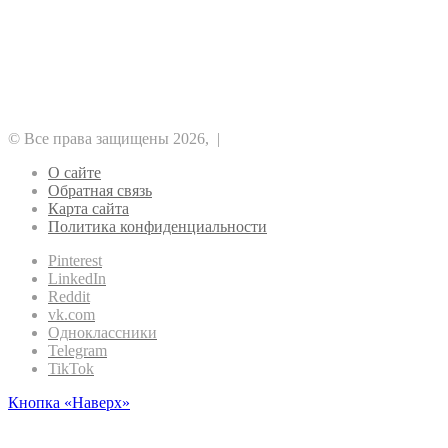
Аналитика
Безопасность
Биткоин
Майнинг
Прочее
Метавселенные
Регулирование
Рынок
Финансы
Эфириум
© Все права защищены 2026, |
О сайте
Обратная связь
Карта сайта
Политика конфиденциальности
Pinterest
LinkedIn
Reddit
vk.com
Одноклассники
Telegram
TikTok
Кнопка «Наверх»