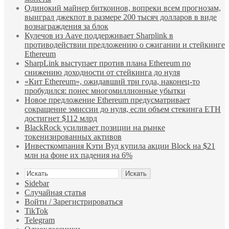
Одинокий майнер биткоинов, вопреки всем прогнозам,
выиграл джекпот в размере 200 тысяч долларов в виде
вознаграждения за блок
Кулечов из Aave поддерживает Sharplink в
противодействии предложению о сжигании и стейкинге
Ethereum
SharpLink выступает против плана Ethereum по
снижению доходности от стейкинга до нуля
«Кит Ethereum», ожидавший три года, наконец-то
пробудился: понес многомиллионные убытки
Новое предложение Ethereum предусматривает
сокращение эмиссии до нуля, если объем стекинга ETH
достигнет $112 млрд
BlackRock усиливает позиции на рынке
токенизированных активов
Инвесткомпания Кэти Вуд купила акции Block на $21
млн на фоне их падения на 6%
Искать
Sidebar
Случайная статья
Войти / Зарегистрироваться
TikTok
Telegram