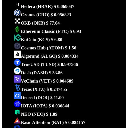
Hedera
(HBAR)
$ 0.069047
Cronos
(CRO)
$ 0.056823
OKB
(OKB)
$ 77.64
Ethereum Classic
(ETC)
$ 6.93
KuCoin
(KCS)
$ 6.80
Cosmos Hub
(ATOM)
$ 1.56
Algorand
(ALGO)
$ 0.084334
TrueUSD
(TUSD)
$ 0.997566
Dash
(DASH)
$ 33.86
VeChain
(VET)
$ 0.004689
Tezos
(XTZ)
$ 0.247455
Decred
(DCR)
$ 11.00
IOTA
(IOTA)
$ 0.036844
NEO
(NEO)
$ 1.89
Basic Attention
(BAT)
$ 0.084157