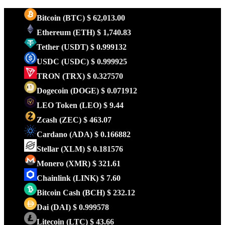
Bitcoin
(BTC)
$ 62,013.00
Ethereum
(ETH)
$ 1,740.83
Tether
(USDT)
$ 0.999132
USDC
(USDC)
$ 0.999925
TRON
(TRX)
$ 0.327570
Dogecoin
(DOGE)
$ 0.071912
LEO Token
(LEO)
$ 9.44
Zcash
(ZEC)
$ 463.07
Cardano
(ADA)
$ 0.166882
Stellar
(XLM)
$ 0.181576
Monero
(XMR)
$ 321.61
Chainlink
(LINK)
$ 7.60
Bitcoin Cash
(BCH)
$ 232.12
Dai
(DAI)
$ 0.999578
Litecoin
(LTC)
$ 43.66