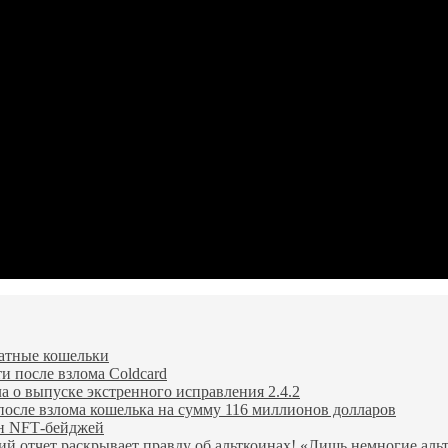
ратные кошельки
и после взлома Coldcard
ла о выпуске экстренного исправления 2.4.2
после взлома кошелька на сумму 116 миллионов долларов
лн NFT‑бейджей
й отчет раскрывает правду об альткоинах! «Лишь немногие аль