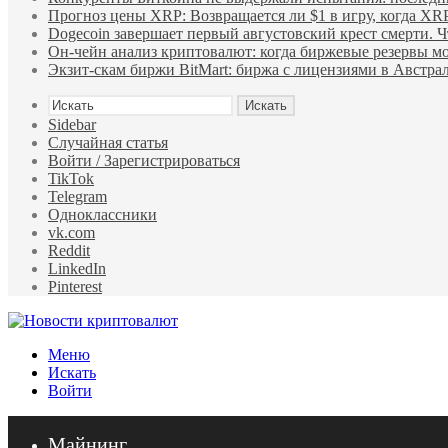
Прогноз цены XRP: Возвращается ли $1 в игру, когда XR
Dogecoin завершает первый августовский крест смерти. Ч
Он-чейн анализ криптовалют: когда биржевые резервы м
Экзит-скам биржи BitMart: биржа с лицензиями в Австр
Искать
Sidebar
Случайная статья
Войти / Зарегистрироваться
TikTok
Telegram
Одноклассники
vk.com
Reddit
LinkedIn
Pinterest
Меню
Искать
Войти
Майнинг