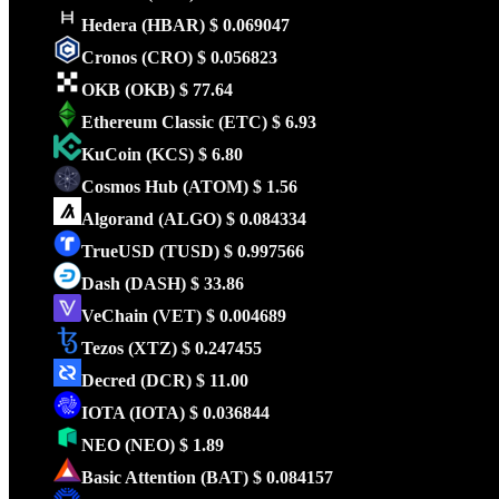
Hedera
(HBAR)
$ 0.069047
Cronos
(CRO)
$ 0.056823
OKB
(OKB)
$ 77.64
Ethereum Classic
(ETC)
$ 6.93
KuCoin
(KCS)
$ 6.80
Cosmos Hub
(ATOM)
$ 1.56
Algorand
(ALGO)
$ 0.084334
TrueUSD
(TUSD)
$ 0.997566
Dash
(DASH)
$ 33.86
VeChain
(VET)
$ 0.004689
Tezos
(XTZ)
$ 0.247455
Decred
(DCR)
$ 11.00
IOTA
(IOTA)
$ 0.036844
NEO
(NEO)
$ 1.89
Basic Attention
(BAT)
$ 0.084157