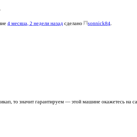
Ф
ение
4 месяца, 2 недели назад
сделано
sonnick84
.
ть пикап, то значит гарантируем — этой машине окажетесь н