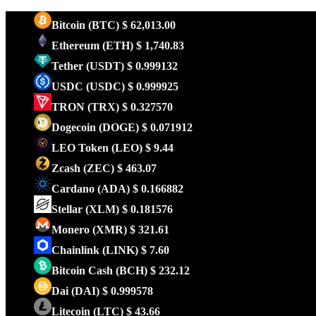
Bitcoin
(BTC)
$ 62,013.00
Ethereum
(ETH)
$ 1,740.83
Tether
(USDT)
$ 0.999132
USDC
(USDC)
$ 0.999925
TRON
(TRX)
$ 0.327570
Dogecoin
(DOGE)
$ 0.071912
LEO Token
(LEO)
$ 9.44
Zcash
(ZEC)
$ 463.07
Cardano
(ADA)
$ 0.166882
Stellar
(XLM)
$ 0.181576
Monero
(XMR)
$ 321.61
Chainlink
(LINK)
$ 7.60
Bitcoin Cash
(BCH)
$ 232.12
Dai
(DAI)
$ 0.999578
Litecoin
(LTC)
$ 43.66