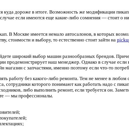
 куда дороже в итоге. Возможность же модификации пикапа
 случае если имеются еще какие-либо сомнения — стоит о н
икап. В Москве имеется немало автосалонов, в которых возм
ву, стоимости и выбору, то естественно стоит зайти на
picku
найдете широкий выбор машин разнообразных брендов. Приче
ии продемонстрирует наш менеджер. Однако в случае если
йн магазин с запчастями, именно поэтому если что-то потр
ть работу без какого-либо ремонта. Тем не менее в любом 
иса, сотрудники которого понимают как работать надо с пика
сходников, либо выполнить ремонт, если требуется он. Зам
ете — мы профессионалы.
овителей;
 покупателей;
плектациях;