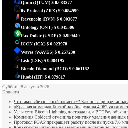
Qtum
(QTUM)
$ 0.683277
0x Protocol
(ZRX)
$ 0.084999
Ravencoin
(RVN)
$ 0.003677
Ontology
(ONT)
$ 0.045506
Pax Dollar
(USDP)
$ 0.999440
ICON
(ICX)
$ 0.023978
Waves
(WAVES)
$ 0.257230
Lisk
(LSK)
$ 0.084195
Bitcoin Diamond
(BCD)
$ 0.061182
Huobi
(HT)
$ 0.079817
Суббота, 8 августа 2026
Новости
Что такое «безопасный элемент»? Как он защищает аппа
«Красная команда» Биткойна обнаружила 4 962 уязвимост
Узлы сети Bitcoin Lightning пострадали, а BTCPay объяви
Компания Coldcard отменила политику удаления данных 
Протокол POAP прекращает работу после выпуска 7,6 м
Конкуренты Биткоина не выдержали испытания: последни