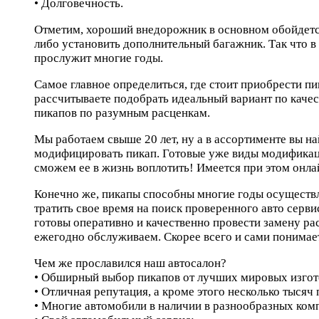
• Долговечность.
Отметим, хороший внедорожник в основном обойдется
либо установить дополнительный багажник. Так что в
прослужит многие годы.
Самое главное определиться, где стоит приобрести п
рассчитываете подобрать идеальный вариант по качест
пикапов по разумным расценкам.
Мы работаем свыше 20 лет, ну а в ассортименте вы 
модифицировать пикап. Готовые уже виды модификац
сможем ее в жизнь воплотить! Имеется при этом онла
Конечно же, пикапы способны многие годы осуществля
тратить свое время на поиск проверенного авто серв
готовы оперативно и качественно провести замену ра
ежегодно обслуживаем. Скорее всего и сами понима
Чем же прославился наш автосалон?
• Обширный выбор пикапов от лучших мировых изгот
• Отличная репутация, а кроме этого несколько тысяч
• Многие автомобили в наличии в разнообразных ком