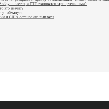
P обрушивается, а ETF становятся отрицательными?
то это значит?
огут обмануть
алии и США остановила выплаты