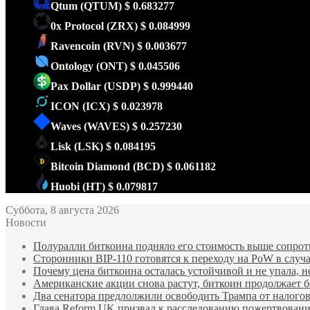
Qtum
(QTUM)
$ 0.683277
0x Protocol
(ZRX)
$ 0.084999
Ravencoin
(RVN)
$ 0.003677
Ontology
(ONT)
$ 0.045506
Pax Dollar
(USDP)
$ 0.999440
ICON
(ICX)
$ 0.023978
Waves
(WAVES)
$ 0.257230
Lisk
(LSK)
$ 0.084195
Bitcoin Diamond
(BCD)
$ 0.061182
Huobi
(HT)
$ 0.079817
Суббота, 8 августа 2026
Новости
Полуралли биткоина подняло его стоимость выше сопрот
Сторонники BIP-110 готовятся к переходу на PoW в случа
Почему цена биткоина осталась устойчивой и не упала, 
Американские акции снова растут, биткоин продолжает 
Два сенатора предлолжили освободить Трампа от налогов
Глава Reform UK призвал к расследованию пожертвования