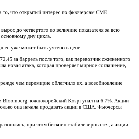
а то, что открытый интерес по фьючерсам CME
 вырос до четвертого по величине показателя за всю
 основному дну цикла.
удшее уже может быть учтено в цене.
72,45 за баррель после того, как перевозчик сжиженного
ла новая атака, которая проверяет мирное соглашение,
прежде чем перемирие облегчило их, а возобновление
ым Bloomberg, южнокорейский Kospi упал на 6,7%. Акции
к только она начала продавать акции в США. Фьючерсы
разошлись, при этом биткоин стабилизировался, а акции