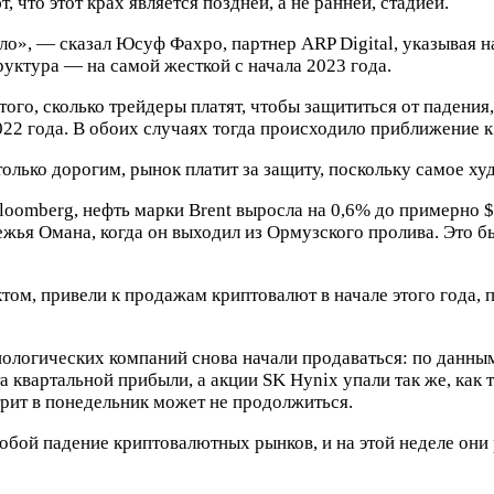
что этот крах является поздней, а не ранней, стадией.
о», — сказал Юсуф Фахро, партнер ARP Digital, указывая н
уктура — на самой жесткой с начала 2023 года.
того, сколько трейдеры платят, чтобы защититься от падения,
22 года. В обоих случаях тогда происходило приближение к
столько дорогим, рынок платит за защиту, поскольку самое х
loomberg, нефть марки Brent выросла на 0,6% до примерно $
жья Омана, когда он выходил из Ормузского пролива. Это бы
том, привели к продажам криптовалют в начале этого года, 
ехнологических компаний снова начали продаваться: по данн
та квартальной прибыли, а акции SK Hynix упали так же, ка
стрит в понедельник может не продолжиться.
обой падение криптовалютных рынков, и на этой неделе они 