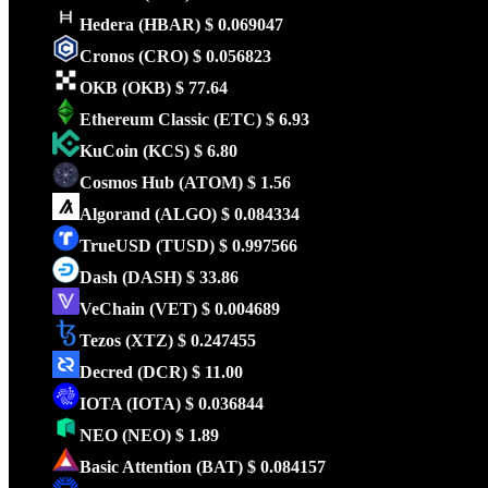
Hedera
(HBAR)
$ 0.069047
Cronos
(CRO)
$ 0.056823
OKB
(OKB)
$ 77.64
Ethereum Classic
(ETC)
$ 6.93
KuCoin
(KCS)
$ 6.80
Cosmos Hub
(ATOM)
$ 1.56
Algorand
(ALGO)
$ 0.084334
TrueUSD
(TUSD)
$ 0.997566
Dash
(DASH)
$ 33.86
VeChain
(VET)
$ 0.004689
Tezos
(XTZ)
$ 0.247455
Decred
(DCR)
$ 11.00
IOTA
(IOTA)
$ 0.036844
NEO
(NEO)
$ 1.89
Basic Attention
(BAT)
$ 0.084157