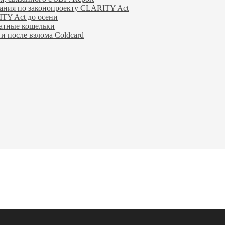
вания по законопроекту CLARITY Act
TY Act до осени
ратные кошельки
и после взлома Coldcard