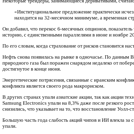
Некоторые трейдеры, занимающиеся деривативами, считают, 
«Институциональное предложение практически исчезл
находится на 32-месячном минимуме, а временная стр
Он добавил, что перекос 6-месячных опционов, показатель 
историю, с единственными параллелями в июне и ноябре 20
По его словам, когда страхование от рисков становится на
Нефть снова появилась на рынке в одночасье. По данным B
природного газа был поражен снарядом недалеко от побере
достигнутое в конце июня.
Энергетические потрясения, связанные с иранским конфлик
конфликта является своего рода макрориском.
В других странах упали азиатские акции, так как акции т
Samsung Electronics упали на 8,3% даже после резкого рос
снизились, что указывает на то, что восстановление Уолл-
Большую часть года слабость акций чипов и ИИ влекла за с
упали.