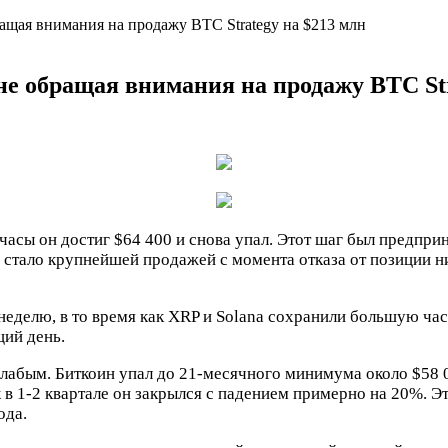
бращая внимания на продажу BTC Strategy на $213 млн
 не обращая внимания на продажу BTC St
часы он достиг $64 400 и снова упал. Этот шаг был предприня
о стало крупнейшей продажей с момента отказа от позиции н
неделю, в то время как XRP и Solana сохранили большую час
ий день.
слабым. Биткоин упал до 21-месячного минимума около $58 0
ак в 1-2 квартале он закрылся с падением примерно на 20%. 
ода.