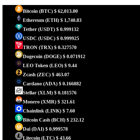
Bitcoin
(BTC)
$ 62,013.00
Ethereum
(ETH)
$ 1,740.83
Tether
(USDT)
$ 0.999132
USDC
(USDC)
$ 0.999925
TRON
(TRX)
$ 0.327570
Dogecoin
(DOGE)
$ 0.071912
LEO Token
(LEO)
$ 9.44
Zcash
(ZEC)
$ 463.07
Cardano
(ADA)
$ 0.166882
Stellar
(XLM)
$ 0.181576
Monero
(XMR)
$ 321.61
Chainlink
(LINK)
$ 7.60
Bitcoin Cash
(BCH)
$ 232.12
Dai
(DAI)
$ 0.999578
Litecoin
(LTC)
$ 43.66