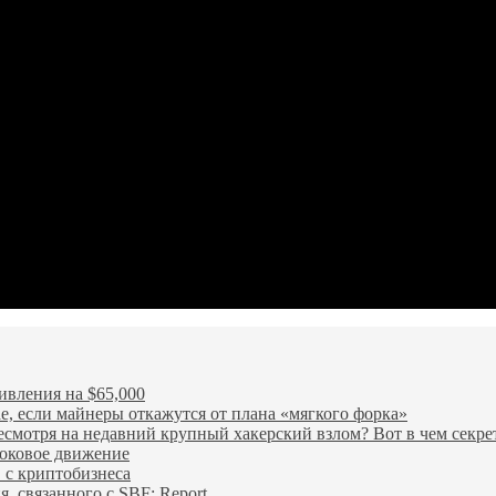
ивления на $65,000
е, если майнеры откажутся от плана «мягкого форка»
несмотря на недавний крупный хакерский взлом? Вот в чем секре
боковое движение
 с криптобизнеса
, связанного с SBF: Report