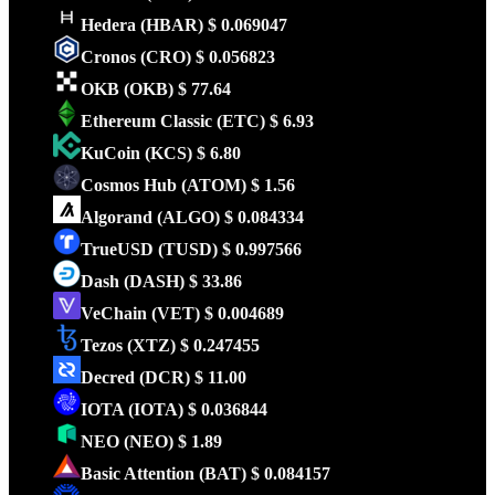
Hedera
(HBAR)
$ 0.069047
Cronos
(CRO)
$ 0.056823
OKB
(OKB)
$ 77.64
Ethereum Classic
(ETC)
$ 6.93
KuCoin
(KCS)
$ 6.80
Cosmos Hub
(ATOM)
$ 1.56
Algorand
(ALGO)
$ 0.084334
TrueUSD
(TUSD)
$ 0.997566
Dash
(DASH)
$ 33.86
VeChain
(VET)
$ 0.004689
Tezos
(XTZ)
$ 0.247455
Decred
(DCR)
$ 11.00
IOTA
(IOTA)
$ 0.036844
NEO
(NEO)
$ 1.89
Basic Attention
(BAT)
$ 0.084157