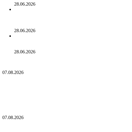
28.06.2026
В ходе сегодняшнего падения стейблкоин, который
должен быть привязан к доллару, потерял свою
стабильность и продолжает падать!
28.06.2026
ЧМ привёл на Polymarket новых пользователей без
опыта в крипте
28.06.2026
Протокол POAP прекращает работу после выпуска 7,6 млн
NFT‑бейджей
07.08.2026
Протокол POAP прекращает работу после
выпуска 7,6 млн NFT‑бейджей
Конкуренты Биткоина не выдержали испытания: последний
отчет раскрывает правду об альткоинах! «Лишь немногие
альткоины оказались победителями!»
07.08.2026
Конкуренты Биткоина не выдержали