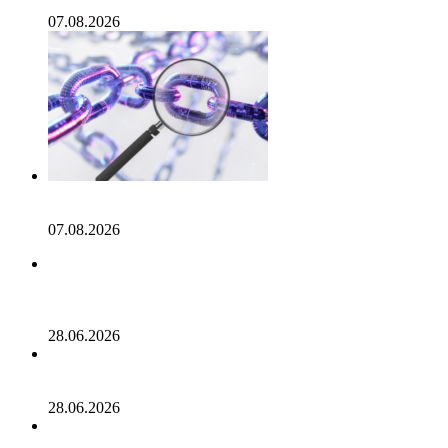
Что это значит?
07.08.2026
Он-чейн анализ криптовалют: когда биржевые резервы
могут обмануть
07.08.2026
Memecoin, проект, привлекший внимание на
криптовалютном рынке, потерял более 80% своей
стоимости!
28.06.2026
Разработчики альткоина приостановили выпуск новых
токенов: цена отреагировала ростом!
28.06.2026
Казахстан запустил первый ETF на Solana