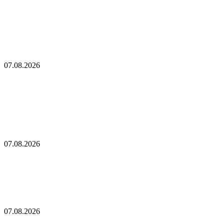
испытания: последний отчет раскрывает правду
об альткоинах! «Лишь немногие альткоины
оказались победителями!»
Прогноз цены XRP: Возвращается ли $1 в игру, когда XRP
обрушивается, а ETF становятся отрицательными?
07.08.2026
Прогноз цены XRP: Возвращается ли $1 в игру,
когда XRP обрушивается, а ETF становятся
отрицательными?
Dogecoin завершает первый августовский крест смерти. Что
это значит?
07.08.2026
Dogecoin завершает первый августовский крест
смерти. Что это значит?
Он-чейн анализ криптовалют: когда биржевые резервы могут
обмануть
07.08.2026