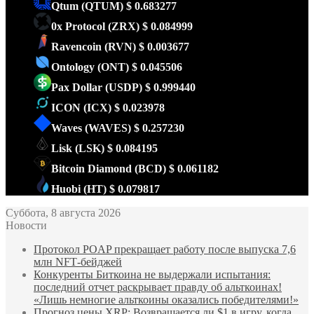
Qtum
(QTUM)
$ 0.683277
0x Protocol
(ZRX)
$ 0.084999
Ravencoin
(RVN)
$ 0.003677
Ontology
(ONT)
$ 0.045506
Pax Dollar
(USDP)
$ 0.999440
ICON
(ICX)
$ 0.023978
Waves
(WAVES)
$ 0.257230
Lisk
(LSK)
$ 0.084195
Bitcoin Diamond
(BCD)
$ 0.061182
Huobi
(HT)
$ 0.079817
Суббота, 8 августа 2026
Новости
Протокол POAP прекращает работу после выпуска 7,6
млн NFT‑бейджей
Конкуренты Биткоина не выдержали испытания:
последний отчет раскрывает правду об альткоинах!
«Лишь немногие альткоины оказались победителями!»
Прогноз цены XRP: Возвращается ли $1 в игру, когда