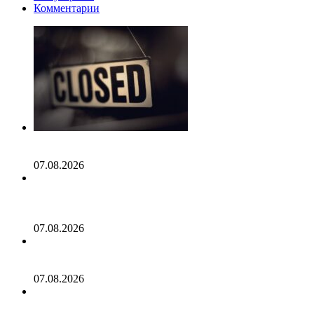
Комментарии
Протокол POAP прекращает работу после выпуска 7,6
млн NFT‑бейджей
07.08.2026
Конкуренты Биткоина не выдержали испытания:
последний отчет раскрывает правду об альткоинах!
«Лишь немногие альткоины оказались победителями!»
07.08.2026
Прогноз цены XRP: Возвращается ли $1 в игру, когда
XRP обрушивается, а ETF становятся отрицательными?
07.08.2026
Dogecoin завершает первый августовский крест смерти.