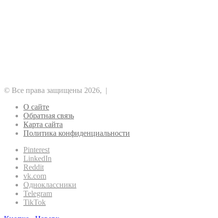
Рубрики
Альткоины
DeFi
NFT
GameFi
Аналитика
Биткоин
Безопасность
Майнинг
Прочее
Метавселенные
Регулирование
Рынок
Финансы
Эфириум
© Все права защищены 2026, |
О сайте
Обратная связь
Карта сайта
Политика конфиденциальности
Pinterest
LinkedIn
Reddit
vk.com
Одноклассники
Telegram
TikTok