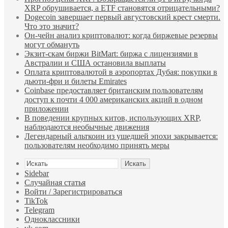
XRP обрушивается, а ETF становятся отрицательными?
Dogecoin завершает первый августовский крест смерти.
Что это значит?
Он-чейн анализ криптовалют: когда биржевые резервы
могут обмануть
Экзит-скам биржи BitMart: биржа с лицензиями в
Австралии и США остановила выплаты
Оплата криптовалютой в аэропортах Дубая: покупки в
дьюти-фри и билеты Emirates
Coinbase предоставляет британским пользователям
доступ к почти 4 000 американских акций в одном
приложении
В поведении крупных китов, использующих XRP,
наблюдаются необычные движения
Легендарный альткоин из ушедшей эпохи закрывается:
пользователям необходимо принять меры
Искать
Sidebar
Случайная статья
Войти / Зарегистрироваться
TikTok
Telegram
Одноклассники