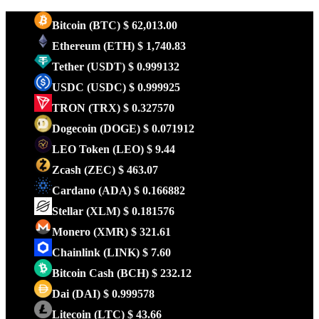
Bitcoin
(BTC)
$ 62,013.00
Ethereum
(ETH)
$ 1,740.83
Tether
(USDT)
$ 0.999132
USDC
(USDC)
$ 0.999925
TRON
(TRX)
$ 0.327570
Dogecoin
(DOGE)
$ 0.071912
LEO Token
(LEO)
$ 9.44
Zcash
(ZEC)
$ 463.07
Cardano
(ADA)
$ 0.166882
Stellar
(XLM)
$ 0.181576
Monero
(XMR)
$ 321.61
Chainlink
(LINK)
$ 7.60
Bitcoin Cash
(BCH)
$ 232.12
Dai
(DAI)
$ 0.999578
Litecoin
(LTC)
$ 43.66