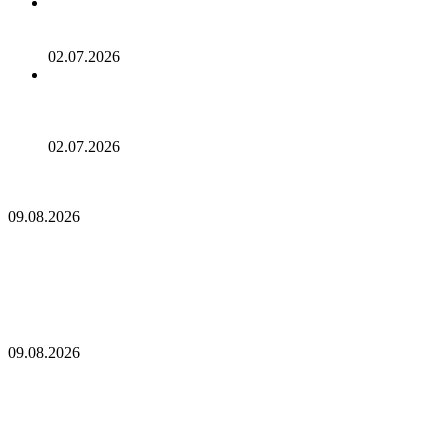
Опытный аналитик утверждает, что получил бычьи
сигналы для Bitcoin, Ethereum, XRP и Solana!
02.07.2026
Британский гигант Standard Chartered опубликовал
оптимистичный прогноз для нового альткоина! Цена
подскочила!
02.07.2026
Поворот майнеров биткоина к ИИ теряет вау-эффект для
Уолл-стрит
09.08.2026
Поворот майнеров биткоина к ИИ теряет вау-
эффект для Уолл-стрит
CleanSpark не дотянула до оценок выручки Уолл-стрит, акции
падают
09.08.2026
CleanSpark не дотянула до оценок выручки
Уолл-стрит, акции падают