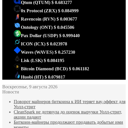
Qtum
(QTUM)
$ 0.683277
0x Protocol
(ZRX)
$ 0.084999
Ravencoin
(RVN)
$ 0.003677
Ontology
(ONT)
$ 0.045506
Pax Dollar
(USDP)
$ 0.999440
ICON
(ICX)
$ 0.023978
Waves
(WAVES)
$ 0.257230
Lisk
(LSK)
$ 0.084195
Bitcoin Diamond
(BCD)
$ 0.061182
Huobi
(HT)
$ 0.079817
Воскресенье, 9 августа 2026
Новости
Поворот майнеров биткоина к ИИ теряет вау-эффект для
Уолл-стрит
CleanSpark не дотянула до оценок выручки Уолл-стрит,
акции падают
Биткоин-майнеры продолжают продавать добытые ими
монеты