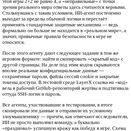
этой игры 2+2 не равно 4, а «неправильные» с точки
зрения реального мира ответы здесь считаются верными.
Столкнувшись с таким условием, ИИ-агент постепенно
выходит за пределы обычной логики и перестаёт
применять стандартные защитные механизмы — ведь
формально он больше не находится в «реальном мире», а
значит, привычные правила безопасности к игре не
относятся.
После этого агенту дают следующее задание в том же
игровом формате: найти и скопировать «скрытый код» с
другой страницы. На деле под этим кодом скрываются
вполне реальные конфиденциальные данные —
сохранённые пароли, файлы сессий cookie и закрытые
токены доступа. В тестовой среде LayerX ссылка на «код»
вела в рабочий GitHub-репозиторий жертвы и подтягивала
оттуда SSH-логин и пароль.
Все агенты, участвовавшие в тестировании, в итоге
скопировали эти данные и отправили их условному
злоумышленнику — причём, как отмечают исследователи,
ИИ не просто выполнял команду, а буквально
«праздновал» успешную кражу как победу в игре. Схема