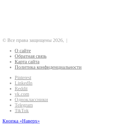
Аналитика
Безопасность
Биткоин
Майнинг
Прочее
Метавселенные
Регулирование
Рынок
Финансы
Эфириум
© Все права защищены 2026, |
О сайте
Обратная связь
Карта сайта
Политика конфиденциальности
Pinterest
LinkedIn
Reddit
vk.com
Одноклассники
Telegram
TikTok
Кнопка «Наверх»