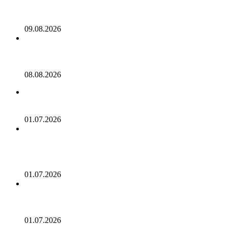
Одинокий майнер биткоинов, вопреки всем прогнозам,
выиграл джекпот в размере 200 тысяч долларов в виде
вознаграждения за блок
09.08.2026
Кулечов из Aave поддерживает Sharplink в
противодействии предложению о сжигании и стейкинге
Ethereum
08.08.2026
В Bernstein назвали Kalshi и Polymarket возможными
целями поглощения
01.07.2026
Отчет: Kiwoom Securities рассматривает возможность
приобретения доли в Bithumb на фоне ускорения
слияния традиционного финансового сектора и
криптовалютной индустрии в Корее
01.07.2026
Binance не удалось получить лицензию в Европейском
Союзе: заявление CZ! Он также прокомментировал
событие STRC, которое привело к падению биткоина!
01.07.2026