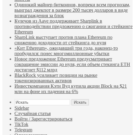
Одинокий майнер биткоинов, вопреки всем прогнозам,
выиграл джекпот в размере 200 тысяч долларов в виде
вознаграждения за блок
Кулечов из Aave поддерживает Sharplink в
противодействии предложению о сжигании и стейкинге
Ethereum
SharpLink выступает против плана Ethereum по
снижению доходности от стейкинга до нуля
«Кит Ethereum», ожидавший три года, наконец-то
пробудился: понес многомиллионные убытки
Новое предложение Ethereum предусматривает
сокращение эмиссии до нуля, если объем стекинга ETH
достигнет $112 млрд
BlackRock усиливает позиции на рынке
токенизированных активов
Инвесткомпания Кэти Вуд купила акции Block на $21
млн на фоне их падения на 6%
Искать
Sidebar
Случайная статья
Войти / Зарегистрироваться
TikTok
Telegram