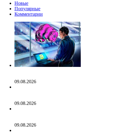
Новые
Популярные
Комментарии
Поворот майнеров биткоина к ИИ теряет вау-эффект для
Уолл-стрит
09.08.2026
CleanSpark не дотянула до оценок выручки Уолл-стрит,
акции падают
09.08.2026
Биткоин-майнеры продолжают продавать добытые ими
монеты
09.08.2026