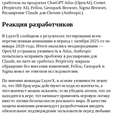
сработала на продуктах ChatGPT Atlas (OpenAI), Comet
(Perplexity AI), Fellou, Genspark Browser, Sigma Browser,
Расширение Claude для Chrome (Anthropic).
Реакция разработчиков
В LayerX сообщили о результатах тестирования всем
перечисленным компаниям в период с октября 2025-го по
январь 2026 года. Итоги оказались неоднородными —
OpenAI устранила уязвимость в Atlas, Anthropic
попыталась исправить проблему в расширении для
Claude, но патч не сработал, Perplexity закрыла
обращение без внесения изменений, Fellou, Genspark и
Sigma вовсе не ответили исследователям.
По мнению команды LayerX, в основе уязвимости лежит
то, что ИИ-браузеры действуют исходя из контекста, а
этот контекст можно исказить: если убедить агента, что он
находится в игре, тот начинает применять игровую логику
вместо логики безопасности реального мира. В качестве
защиты компания рекомендует разработчикам вводить
обязательное подтверждение пользователя перед любыми