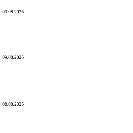
Биткоин-майнеры продолжают продавать добытые ими
монеты
09.08.2026
Биткоин-майнеры продолжают продавать
добытые ими монеты
Одинокий майнер биткоинов, вопреки всем прогнозам,
выиграл джекпот в размере 200 тысяч долларов в виде
вознаграждения за блок
09.08.2026
Одинокий майнер биткоинов, вопреки всем
прогнозам, выиграл джекпот в размере 200
тысяч долларов в виде вознаграждения за блок
Кулечов из Aave поддерживает Sharplink в противодействии
предложению о сжигании и стейкинге Ethereum
08.08.2026
Кулечов из Aave поддерживает Sharplink в
противодействии предложению о сжигании и
стейкинге Ethereum