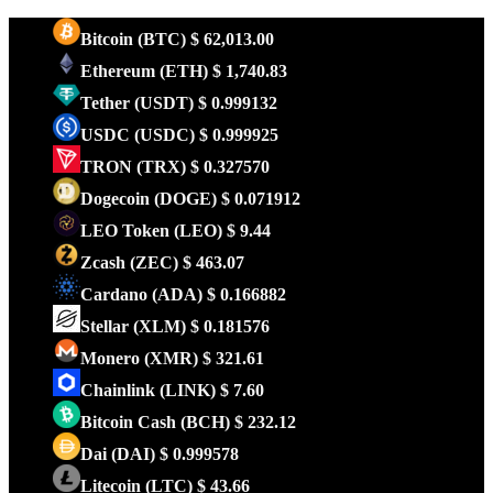
Bitcoin
(BTC)
$ 62,013.00
Ethereum
(ETH)
$ 1,740.83
Tether
(USDT)
$ 0.999132
USDC
(USDC)
$ 0.999925
TRON
(TRX)
$ 0.327570
Dogecoin
(DOGE)
$ 0.071912
LEO Token
(LEO)
$ 9.44
Zcash
(ZEC)
$ 463.07
Cardano
(ADA)
$ 0.166882
Stellar
(XLM)
$ 0.181576
Monero
(XMR)
$ 321.61
Chainlink
(LINK)
$ 7.60
Bitcoin Cash
(BCH)
$ 232.12
Dai
(DAI)
$ 0.999578
Litecoin
(LTC)
$ 43.66