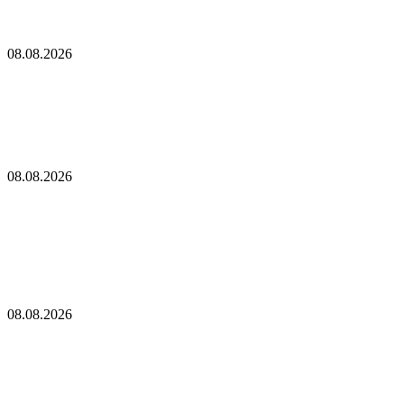
SharpLink выступает против плана Ethereum по снижению
доходности от стейкинга до нуля
08.08.2026
SharpLink выступает против плана Ethereum по
снижению доходности от стейкинга до нуля
«Кит Ethereum», ожидавший три года, наконец-то пробудился:
понес многомиллионные убытки
08.08.2026
«Кит Ethereum», ожидавший три года, наконец-
то пробудился: понес многомиллионные убытки
Новое предложение Ethereum предусматривает сокращение
эмиссии до нуля, если объем стекинга ETH достигнет $112
млрд
08.08.2026
Новое предложение Ethereum предусматривает
сокращение эмиссии до нуля, если объем
стекинга ETH достигнет $112 млрд