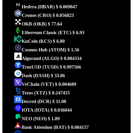
Hedera
(HBAR)
$ 0.069047
Cronos
(CRO)
$ 0.056823
OKB
(OKB)
$ 77.64
Ethereum Classic
(ETC)
$ 6.93
KuCoin
(KCS)
$ 6.80
Cosmos Hub
(ATOM)
$ 1.56
Algorand
(ALGO)
$ 0.084334
TrueUSD
(TUSD)
$ 0.997566
Dash
(DASH)
$ 33.86
VeChain
(VET)
$ 0.004689
Tezos
(XTZ)
$ 0.247455
Decred
(DCR)
$ 11.00
IOTA
(IOTA)
$ 0.036844
NEO
(NEO)
$ 1.89
Basic Attention
(BAT)
$ 0.084157