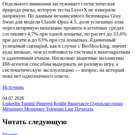
Отдельного внимания заслуживает статистическая
природа риска, которую тесты LayerX не измеряли
напрямую. По данным независимого бенчмарка Gray
Swan для модели Claude Opus 4.5, доля успешных атак
через непрямую инъекцию промпта в агентных средах
составляет 4,7% при одной попытке, но растет до 33,6%
при десяти и до 63% при ста попытках. Единичный
успешный сценарий, как в случае с BioShocking, значит
куда меньше, чем устойчивость системы к многократным
и адаптивным атакам. Насколько защитные механизмы
ИИ-агентов способны выдержать не разовую игру, а
систематическую эксплуатацию — вопрос, на который
пока нет однозначного ответа.
Источник
04.07.2026
LinkedIn
Tumblr
Pinterest
Reddit
Вконтакте
Одноклассники
Messenger
Messenger
Telegram
Line
Печатать
Читать следующую
Прочее