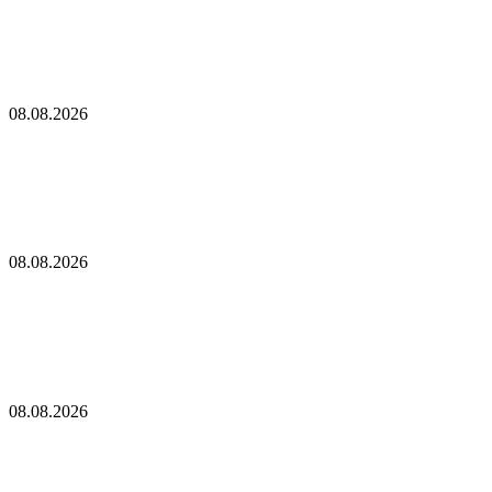
Два сенатора предлолжили освободить Трампа
от налогов с криптобизнеса
Глава Reform UK призвал к расследованию пожертвования,
связанного с SBF: Report
08.08.2026
Глава Reform UK призвал к расследованию
пожертвования, связанного с SBF: Report
Тюн подаст ходатайство о проведении в сентябре голосования
по законопроекту CLARITY Act
08.08.2026
Тюн подаст ходатайство о проведении в сентябре
голосования по законопроекту CLARITY Act
В США отложили принятие закона о крипторынке CLARITY
Act до осени
08.08.2026
В США отложили принятие закона о
крипторынке CLARITY Act до осени