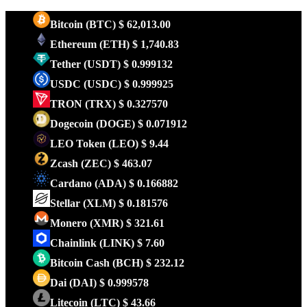
Bitcoin
(BTC)
$ 62,013.00
Ethereum
(ETH)
$ 1,740.83
Tether
(USDT)
$ 0.999132
USDC
(USDC)
$ 0.999925
TRON
(TRX)
$ 0.327570
Dogecoin
(DOGE)
$ 0.071912
LEO Token
(LEO)
$ 9.44
Zcash
(ZEC)
$ 463.07
Cardano
(ADA)
$ 0.166882
Stellar
(XLM)
$ 0.181576
Monero
(XMR)
$ 321.61
Chainlink
(LINK)
$ 7.60
Bitcoin Cash
(BCH)
$ 232.12
Dai
(DAI)
$ 0.999578
Litecoin
(LTC)
$ 43.66