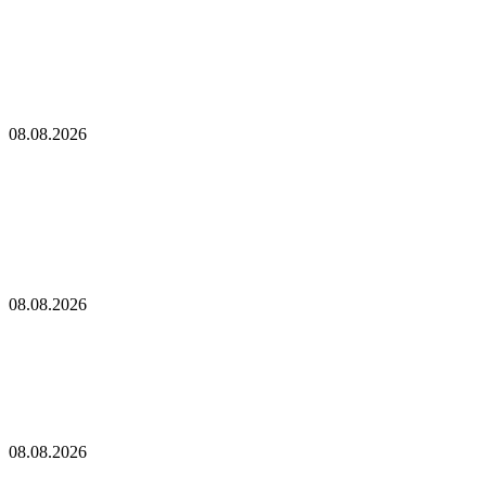
PoW в случае, если майнеры откажутся от плана
«мягкого форка»
Почему цена биткоина осталась устойчивой и не упала,
несмотря на недавний крупный хакерский взлом? Вот в чем
секрет
08.08.2026
Почему цена биткоина осталась устойчивой и не
упала, несмотря на недавний крупный
хакерский взлом? Вот в чем секрет
Американские акции снова растут, биткоин продолжает
боковое движение
08.08.2026
Американские акции снова растут, биткоин
продолжает боковое движение
Два сенатора предлолжили освободить Трампа от налогов с
криптобизнеса
08.08.2026