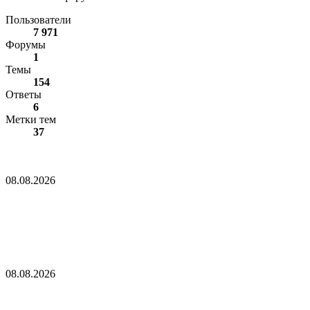
Пользователи
7 971
Форумы
1
Темы
154
Ответы
6
Метки тем
37
Полуралли биткоина подняло его стоимость выше
сопротивления на $65,000
08.08.2026
Полуралли биткоина подняло его стоимость
выше сопротивления на $65,000
Сторонники BIP-110 готовятся к переходу на PoW в случае,
если майнеры откажутся от плана «мягкого форка»
08.08.2026
Сторонники BIP-110 готовятся к переходу на