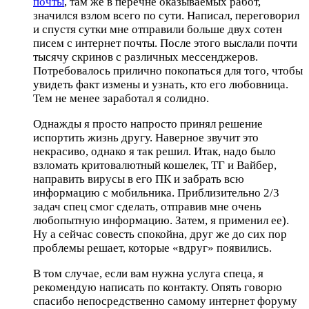
почты
, там же в перечне оказываемых работ,
значился взлом всего по сути. Написал, переговорил
и спустя сутки мне отправили больше двух сотен
писем с интернет почты. После этого выслали почти
тысячу скринов с различных мессенджеров.
Потребовалось прилично покопаться для того, чтобы
увидеть факт измены и узнать, кто его любовница.
Тем не менее заработал я солидно.
Однажды я просто напросто принял решение
испортить жизнь другу. Наверное звучит это
некрасиво, однако я так решил. Итак, надо было
взломать критовалютный кошелек, ТГ и Вайбер,
направить вирусы в его ПК и забрать всю
информацию с мобильника. Приблизительно 2/3
задач спец смог сделать, отправив мне очень
любопытную информацию. Затем, я применил ее).
Ну а сейчас совесть спокойна, друг же до сих пор
проблемы решает, которые «вдруг» появились.
В том случае, если вам нужна услуга спеца, я
рекомендую написать по контакту. Опять говорю
спасибо непосредственно самому интернет форуму