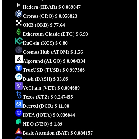
Hedera
(HBAR)
$ 0.069047
Cronos
(CRO)
$ 0.056823
OKB
(OKB)
$ 77.64
Ethereum Classic
(ETC)
$ 6.93
KuCoin
(KCS)
$ 6.80
Cosmos Hub
(ATOM)
$ 1.56
Algorand
(ALGO)
$ 0.084334
TrueUSD
(TUSD)
$ 0.997566
Dash
(DASH)
$ 33.86
VeChain
(VET)
$ 0.004689
Tezos
(XTZ)
$ 0.247455
Decred
(DCR)
$ 11.00
IOTA
(IOTA)
$ 0.036844
NEO
(NEO)
$ 1.89
Basic Attention
(BAT)
$ 0.084157