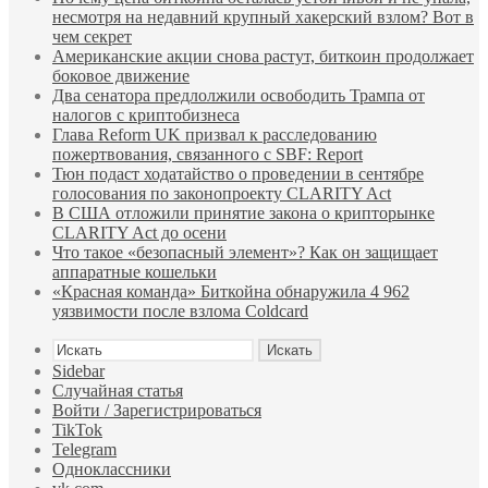
несмотря на недавний крупный хакерский взлом? Вот в
чем секрет
Американские акции снова растут, биткоин продолжает
боковое движение
Два сенатора предлолжили освободить Трампа от
налогов с криптобизнеса
Глава Reform UK призвал к расследованию
пожертвования, связанного с SBF: Report
Тюн подаст ходатайство о проведении в сентябре
голосования по законопроекту CLARITY Act
В США отложили принятие закона о крипторынке
CLARITY Act до осени
Что такое «безопасный элемент»? Как он защищает
аппаратные кошельки
«Красная команда» Биткойна обнаружила 4 962
уязвимости после взлома Coldcard
Искать
Sidebar
Случайная статья
Войти / Зарегистрироваться
TikTok
Telegram
Одноклассники