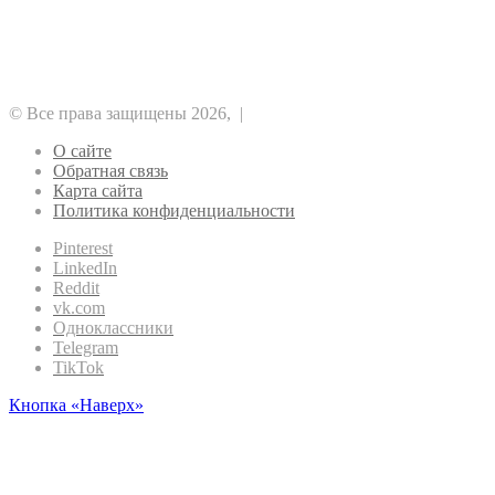
Безопасность
Биткоин
Майнинг
Регулирование
Прочее
Метавселенные
Эфириум
Рынок
Финансы
© Все права защищены 2026, |
О сайте
Обратная связь
Карта сайта
Политика конфиденциальности
Pinterest
LinkedIn
Reddit
vk.com
Одноклассники
Telegram
TikTok
Кнопка «Наверх»