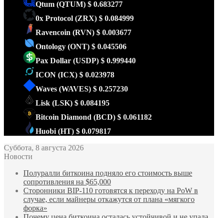
Qtum
(QTUM)
$ 0.683277
0x Protocol
(ZRX)
$ 0.084999
Ravencoin
(RVN)
$ 0.003677
Ontology
(ONT)
$ 0.045506
Pax Dollar
(USDP)
$ 0.999440
ICON
(ICX)
$ 0.023978
Waves
(WAVES)
$ 0.257230
Lisk
(LSK)
$ 0.084195
Bitcoin Diamond
(BCD)
$ 0.061182
Huobi
(HT)
$ 0.079817
Суббота, 8 августа 2026
Новости
Полуралли биткоина подняло его стоимость выше
сопротивления на $65,000
Сторонники BIP-110 готовятся к переходу на PoW в
случае, если майнеры откажутся от плана «мягкого
форка»
Почему цена биткоина осталась устойчивой и не упала,