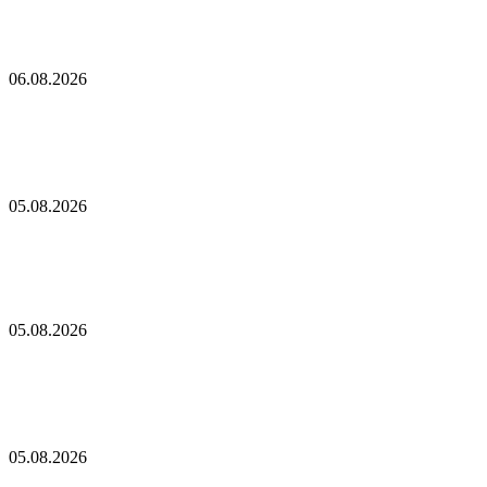
Immutable сократила команду разработчиков игр и сделала
ставку на ИИ-платформу
06.08.2026
Immutable сократила команду разработчиков
игр и сделала ставку на ИИ-платформу
Соло-майнер биткоинов заработал $200 000
05.08.2026
Соло-майнер биткоинов заработал $200 000
Акции майнера Bitdeer подскочили на более чем 12% на фоне
соглашения на $4,7 млрд
05.08.2026
Акции майнера Bitdeer подскочили на более чем
12% на фоне соглашения на $4,7 млрд
Майнеры усилили борьбу за электроэнергию
05.08.2026