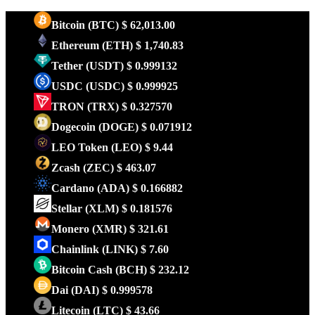
Bitcoin
(BTC)
$ 62,013.00
Ethereum
(ETH)
$ 1,740.83
Tether
(USDT)
$ 0.999132
USDC
(USDC)
$ 0.999925
TRON
(TRX)
$ 0.327570
Dogecoin
(DOGE)
$ 0.071912
LEO Token
(LEO)
$ 9.44
Zcash
(ZEC)
$ 463.07
Cardano
(ADA)
$ 0.166882
Stellar
(XLM)
$ 0.181576
Monero
(XMR)
$ 321.61
Chainlink
(LINK)
$ 7.60
Bitcoin Cash
(BCH)
$ 232.12
Dai
(DAI)
$ 0.999578
Litecoin
(LTC)
$ 43.66