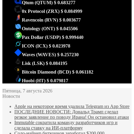
Qtum
(QTUM)
$ 0.683277
0x Protocol
(ZRX)
$ 0.084999
Ravencoin
(RVN)
$ 0.003677
Ontology
(ONT)
$ 0.045506
Pax Dollar
(USDP)
$ 0.999440
ICON
(ICX)
$ 0.023978
Waves
(WAVES)
$ 0.257230
Lisk
(LSK)
$ 0.084195
Bitcoin Diamond
(BCD)
$ 0.061182
Huobi
(HT)
$ 0.079817
Пятница, 7 августа 2026
Новости
Apple на некоторое время удалила Telegram из App Store
ПОСЛЕДНИЕ НОВОСТИ: Дональд Трамп сделал
резкое заявление по поводу Ирана! Он остановил атаки
Immutable сократила команду разработчиков игр и
сделала ставку на ИИ-платформу
Соло-майнер биткоинов заработал $200 000