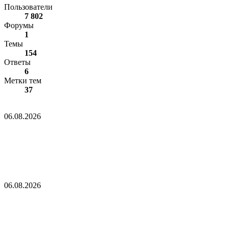
Пользователи
7 802
Форумы
1
Темы
154
Ответы
6
Метки тем
37
Apple на некоторое время удалила Telegram из App Store
06.08.2026
Apple на некоторое время удалила Telegram из
App Store
ПОСЛЕДНИЕ НОВОСТИ: Дональд Трамп сделал резкое
заявление по поводу Ирана! Он остановил атаки
06.08.2026
ПОСЛЕДНИЕ НОВОСТИ: Дональд Трамп
сделал резкое заявление по поводу Ирана! Он
остановил атаки