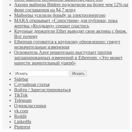
Акции майнера Bitdeer подскочили на более чем 12% на
фоне соглашения на $4,7 млрд
Майнеры усилили борьбу за электроэнергию
MARA открывает «Слипстрим» для публики, пока
жертвы «Колдкард» спешат спастись
Крупные держатели Ether выводят свои активы с бирж.
Вот почему
Ethereum готовится к крупному обновлению: грядут
незначительные изменения
Основатель Aave решительно выступает против
запланированных изменений в Ethereum: «Это может
нанести значительный ущерб»
Искать
Sidebar
Случайная статья
Войти / Зарегистрироваться
TikTok
Telegram
Одноклассники
vk.com
Reddit
LinkedIn
Pinterest