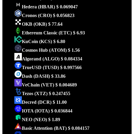
Hedera
(HBAR)
$ 0.069047
Cronos
(CRO)
$ 0.056823
OKB
(OKB)
$ 77.64
Ethereum Classic
(ETC)
$ 6.93
KuCoin
(KCS)
$ 6.80
Cosmos Hub
(ATOM)
$ 1.56
Algorand
(ALGO)
$ 0.084334
TrueUSD
(TUSD)
$ 0.997566
Dash
(DASH)
$ 33.86
VeChain
(VET)
$ 0.004689
Tezos
(XTZ)
$ 0.247455
Decred
(DCR)
$ 11.00
IOTA
(IOTA)
$ 0.036844
NEO
(NEO)
$ 1.89
Basic Attention
(BAT)
$ 0.084157