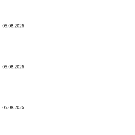
Майнеры усилили борьбу за электроэнергию
MARA открывает «Слипстрим» для публики, пока жертвы
«Колдкард» спешат спастись
05.08.2026
MARA открывает «Слипстрим» для публики,
пока жертвы «Колдкард» спешат спастись
Крупные держатели Ether выводят свои активы с бирж. Вот
почему
05.08.2026
Крупные держатели Ether выводят свои активы
с бирж. Вот почему
Ethereum готовится к крупному обновлению: грядут
незначительные изменения
05.08.2026
Ethereum готовится к крупному обновлению:
грядут незначительные изменения