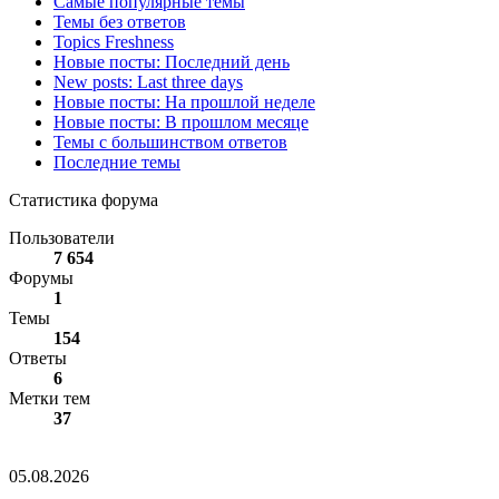
Самые популярные темы
Темы без ответов
Topics Freshness
Новые посты: Последний день
New posts: Last three days
Новые посты: На прошлой неделе
Новые посты: В прошлом месяце
Темы с большинством ответов
Последние темы
Статистика форума
Пользователи
7 654
Форумы
1
Темы
154
Ответы
6
Метки тем
37
Соло-майнер биткоинов заработал $200 000
05.08.2026