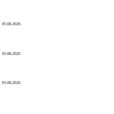
Соло-майнер биткоинов заработал $200 000
Акции майнера Bitdeer подскочили на более чем 12% на фоне
соглашения на $4,7 млрд
05.08.2026
Акции майнера Bitdeer подскочили на более чем
12% на фоне соглашения на $4,7 млрд
Майнеры усилили борьбу за электроэнергию
05.08.2026
Майнеры усилили борьбу за электроэнергию
MARA открывает «Слипстрим» для публики, пока жертвы
«Колдкард» спешат спастись
05.08.2026
MARA открывает «Слипстрим» для публики,
пока жертвы «Колдкард» спешат спастись
Крупные держатели Ether выводят свои активы с бирж. Вот
почему