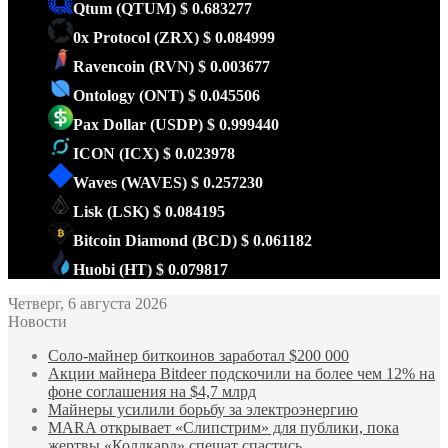
Qtum
(QTUM)
$ 0.683277
0x Protocol
(ZRX)
$ 0.084999
Ravencoin
(RVN)
$ 0.003677
Ontology
(ONT)
$ 0.045506
Pax Dollar
(USDP)
$ 0.999440
ICON
(ICX)
$ 0.023978
Waves
(WAVES)
$ 0.257230
Lisk
(LSK)
$ 0.084195
Bitcoin Diamond
(BCD)
$ 0.061182
Huobi
(HT)
$ 0.079817
Четверг, 6 августа 2026
Новости
Соло-майнер биткоинов заработал $200 000
Акции майнера Bitdeer подскочили на более чем 12% на
фоне соглашения на $4,7 млрд
Майнеры усилили борьбу за электроэнергию
MARA открывает «Слипстрим» для публики, пока
жертвы «Колдкард» спешат спастись