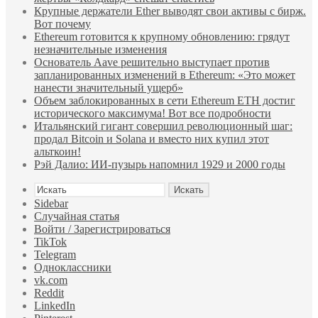
Крупные держатели Ether выводят свои активы с бирж.
Вот почему
Ethereum готовится к крупному обновлению: грядут
незначительные изменения
Основатель Aave решительно выступает против
запланированных изменений в Ethereum: «Это может
нанести значительный ущерб»
Объем заблокированных в сети Ethereum ETH достиг
исторического максимума! Вот все подробности
Итальянский гигант совершил революционный шаг:
продал Bitcoin и Solana и вместо них купил этот
альткоин!
Рэй Далио: ИИ-пузырь напомнил 1929 и 2000 годы
Искать
Sidebar
Случайная статья
Войти / Зарегистрироваться
TikTok
Telegram
Одноклассники
vk.com
Reddit
LinkedIn