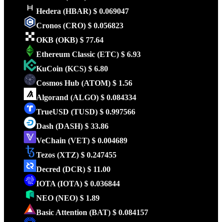
Hedera
(HBAR)
$ 0.069047
Cronos
(CRO)
$ 0.056823
OKB
(OKB)
$ 77.64
Ethereum Classic
(ETC)
$ 6.93
KuCoin
(KCS)
$ 6.80
Cosmos Hub
(ATOM)
$ 1.56
Algorand
(ALGO)
$ 0.084334
TrueUSD
(TUSD)
$ 0.997566
Dash
(DASH)
$ 33.86
VeChain
(VET)
$ 0.004689
Tezos
(XTZ)
$ 0.247455
Decred
(DCR)
$ 11.00
IOTA
(IOTA)
$ 0.036844
NEO
(NEO)
$ 1.89
Basic Attention
(BAT)
$ 0.084157