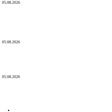
05.08.2026
Объем заблокированных в сети Ethereum ETH
достиг исторического максимума! Вот все
подробности
Итальянский гигант совершил революционный шаг: продал
Bitcoin и Solana и вместо них купил этот альткоин!
05.08.2026
Итальянский гигант совершил революционный
шаг: продал Bitcoin и Solana и вместо них купил
этот альткоин!
Рэй Далио: ИИ-пузырь напомнил 1929 и 2000 годы
05.08.2026
Рэй Далио: ИИ-пузырь напомнил 1929 и 2000
годы
Последние темы
Популярный дом для пожилых