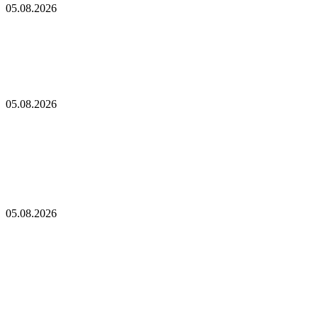
05.08.2026
Крупные держатели Ether выводят свои активы
с бирж. Вот почему
Ethereum готовится к крупному обновлению: грядут
незначительные изменения
05.08.2026
Ethereum готовится к крупному обновлению:
грядут незначительные изменения
Основатель Aave решительно выступает против
запланированных изменений в Ethereum: «Это может нанести
значительный ущерб»
05.08.2026
Основатель Aave решительно выступает против
запланированных изменений в Ethereum: «Это
может нанести значительный ущерб»
Объем заблокированных в сети Ethereum ETH достиг
исторического максимума! Вот все подробности