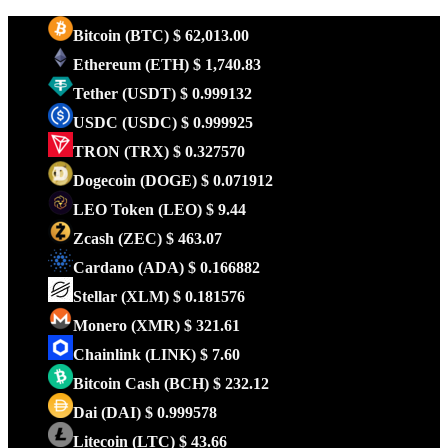
Bitcoin
(BTC)
$ 62,013.00
Ethereum
(ETH)
$ 1,740.83
Tether
(USDT)
$ 0.999132
USDC
(USDC)
$ 0.999925
TRON
(TRX)
$ 0.327570
Dogecoin
(DOGE)
$ 0.071912
LEO Token
(LEO)
$ 9.44
Zcash
(ZEC)
$ 463.07
Cardano
(ADA)
$ 0.166882
Stellar
(XLM)
$ 0.181576
Monero
(XMR)
$ 321.61
Chainlink
(LINK)
$ 7.60
Bitcoin Cash
(BCH)
$ 232.12
Dai
(DAI)
$ 0.999578
Litecoin
(LTC)
$ 43.66