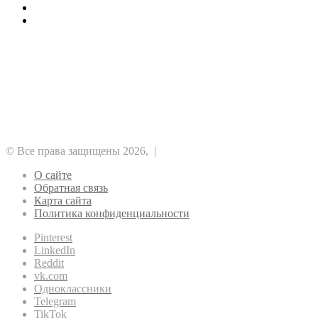
Где подобрать можно хороший пансионат
Где приобрести перегородки в наше время
Рубрики
Аналитика
DeFi
Альткоины
NFT
GameFi
Биткоин
Безопасность
Майнинг
Регулирование
Прочее
Метавселенные
Финансы
Эфириум
Рынок
© Все права защищены 2026, |
О сайте
Обратная связь
Карта сайта
Политика конфиденциальности
Pinterest
LinkedIn
Reddit
vk.com
Одноклассники
Telegram
TikTok